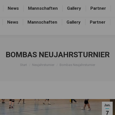
rthalle, Frankfurter Allee 44, 16227 Eberswalde-Finow
News
Mannschaften
Gallery
Partner
News
Mannschaften
Gallery
Partner
BOMBAS NEUJAHRSTURNIER
Sie befinden sich hier:
Start
Neujahrsturnier
Bombas Neujahrsturnier
Jan.
7