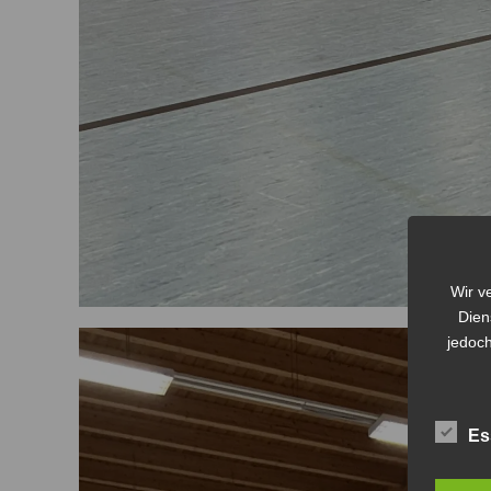
Wir v
Dien
jedoch
Es