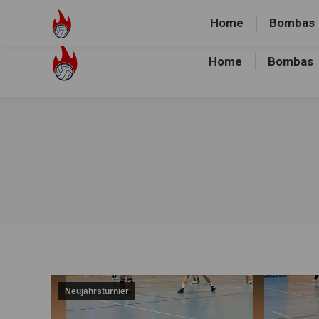
Volley-Bombas e.V.
01512-1036478
Heidewald Spo
Home
Bombas
Home
Bombas
Neujahrsturnier