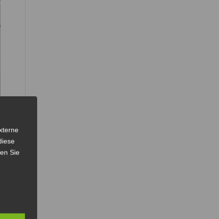
xterne
diese
sen Sie