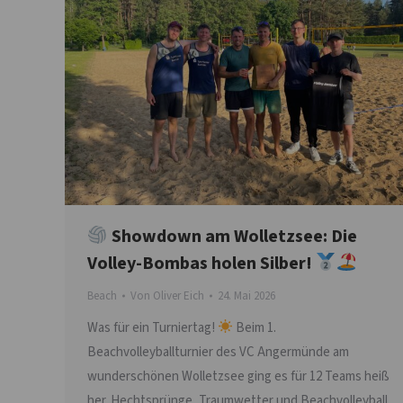
Showdown am Wolletzsee: Die
Volley-Bombas holen Silber!
Beach
Von
Oliver Eich
24. Mai 2026
Was für ein Turniertag!
Beim 1.
Beachvolleyballturnier des VC Angermünde am
wunderschönen Wolletzsee ging es für 12 Teams heiß
her. Hechtsprünge, Traumwetter und Beachvolleyball