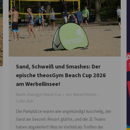
Sand, Schweiß und Smashes: Der
epische theosGym Beach Cup 2026
am Werbellinsee!
Beach
,
theosgym Beach-Cup
Von
Steven Fritsche
2. Mai 2026
Die Parkplätze waren wie angekündigt kuschelig, der
Sand am Seezeit-Resort glühte, und die 21 Teams
haben abgeliefert! Was im Vorfeld als Treffen der