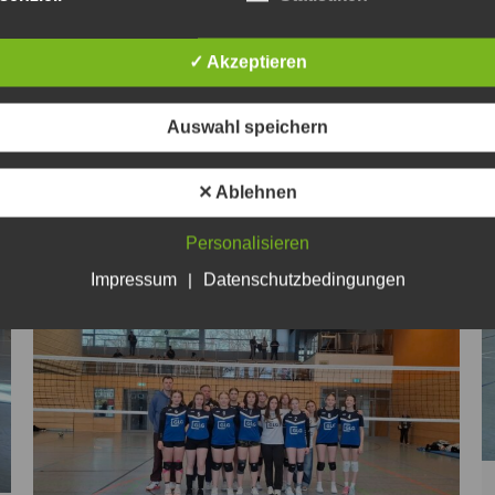
Altreetz mal so richtig abgeliefert: Mit einem glatten
3:0-Erfolg im Gepäck ging es zurück nach Hause. Über
✓ Akzeptieren
weite Strecken war das eine extrem abgeklärte und
fokussierte Teamleistung. Der Spielverlauf im
Auswahl speichern
Schnelldurchlauf: Satz 1 (25:19): Zu Beginn war es
noch ein vorsichtiges Abtasten auf Augenhöhe. Doch
✕ Ablehnen
die Bombas fanden immer…
Personalisieren
Impressum
|
Datenschutzbedingungen