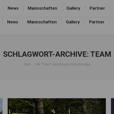
rthalle, Frankfurter Allee 44, 16227 Eberswalde-Finow
News
Mannschaften
Gallery
Partner
News
Mannschaften
Gallery
Partner
SCHLAGWORT-ARCHIVE:
TEAM
Sie befinden sich hier:
Start
Mit "Team" verschlagwortete Einträge