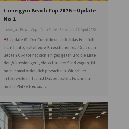
theosgym Beach Cup 2026 – Update
No.2
theosgym Beach-Cup
Von
Steven Fritsche
29. April 2026
Update #2: Der Countdown läuft & das Feld füllt
sich! Leute, haltet eure Knieschoner fest! Seit dem
letzten Update hat sich einiges getan und die Liste
der „Wahnsinnigen“, die sich in den Sand wagen, ist
noch einmal ordentlich gewachsen. Wir zählen
mittlerweile 21 Teams! Das bedeutet: Es sind nur
noch 3 Plätze frei, bis…