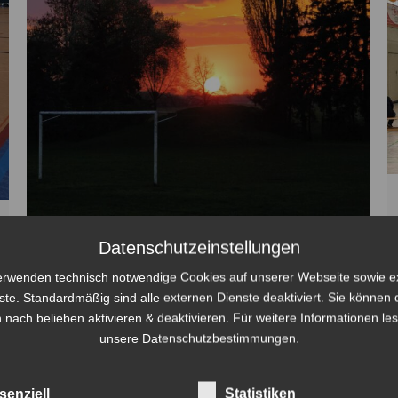
Datenschutzeinstellungen
Souveräner Auswärtscoup: Volley-
erwenden technisch notwendige Cookies auf unserer Webseite sowie e
Bombas lassen in Altreetz nichts
ste. Standardmäßig sind alle externen Dienste deaktiviert. Sie können 
 nach belieben aktivieren & deaktivieren. Für weitere Informationen le
anbrennen!
unsere Datenschutzbestimmungen.
Stadtliga MOL
Von
Marcus Rüffler
20. April 2026
Die Volley-Bombas Eberswalde haben beim TSV
senziell
Statistiken