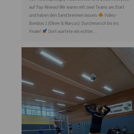
auf Top-Niveau! Wir waren mit zwei Teams am Start
und haben den Sand brennen lassen:
Volley-
Bombas 1 (Oliver & Marcus): Durchmarsch bis ins
Finale!
Dort wartete ein echter…