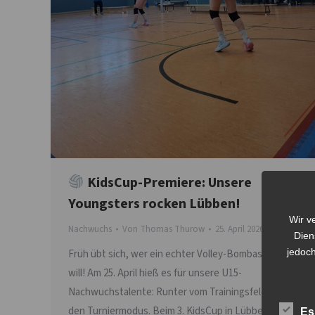
KidsCup-Premiere: Unsere
Youngsters rocken Lübben!
Wir v
Nachwuchs
Von
Thomas Thurow
25. April 2026
Dien
jedoch
Früh übt sich, wer ein echter Volley-Bombas werden
will! Am 25. April hieß es für unsere U15-
Nachwuchstalente: Runter vom Trainingsfeld, ab in
den Turniermodus. Beim 3. KidsCup in Lübben stand
Es