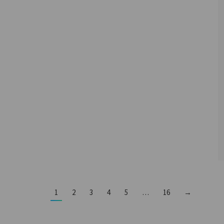
1
2
3
4
5
…
16
→