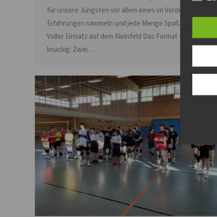
für unsere Jüngsten vor allem eines im Vordergrund:
Erfahrungen sammeln und jede Menge Spaß haben.
Voller Einsatz auf dem Kleinfeld Das Format war
knackig: Zwei…