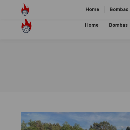
Volley-Bombas e.V.
01512-1036478
Heidewald Spo
Home
Bombas
Home
Bombas