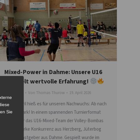
Mixed-Power in Dahme: Unsere U16
sammelt wertvolle Erfahrung!
Nachwuchs
Von
Thomas Thurow
19. April 2026
xterne
Am 19. April hieß es für unseren Nachwuchs: Ab nach
diese
Dahme/Mark! In einem spannenden Turnierformat
sen Sie
ging es für das U16-Mixed-Team der Volley-Bombas
gegen starke Konkurrenz aus Herzberg, Jüterbog
und die Gastgeber aus Dahme. Gespielt wurde im