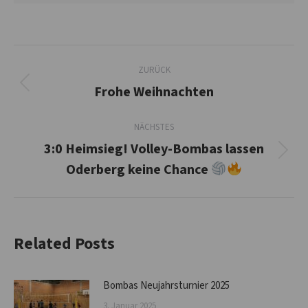
Kommentarnavigation
ZURÜCK
Frohe Weihnachten
Vorheriger
Beitrag:
NÄCHSTES
3:0 Heimsieg! Volley-Bombas lassen
Nächster
Oderberg keine Chance
Beitrag:
Related Posts
Bombas Neujahrsturnier 2025
3. Januar 2025