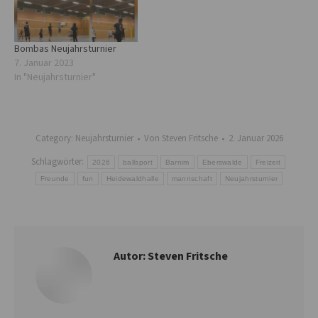
Bombas Neujahrsturnier
7. Januar 2023
In "Neujahrsturnier"
Category:
Neujahrsturnier
Von
Steven Fritsche
2. Januar 2026
Schlagwörter:
2026
ballsport
Barnim
Eberswalde
Freizeit
Freunde
fun
Heidewaldhalle
mannschaft
Neujahrsturnier
Autor:
Steven Fritsche