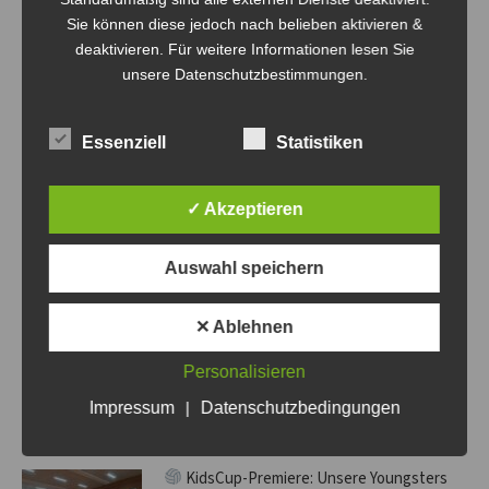
NÄCHSTES
Sie können diese jedoch nach belieben aktivieren &
SAFE THE DATE!
Nächster
deaktivieren. Für weitere Informationen lesen Sie
Beitrag:
unsere Datenschutzbestimmungen.
Essenziell
Statistiken
Related Posts
✓ Akzeptieren
Jubiläum am Werbellinsee: 5 Jahre
Beachcamp der Volley-Bombas
Auswahl speichern
27. Juli 2026
✕ Ablehnen
Volley-Bombas on Tour: Medaillenregen und
Personalisieren
Kampfgeist in Bismark!
Impressum
|
Datenschutzbedingungen
26. April 2026
KidsCup-Premiere: Unsere Youngsters