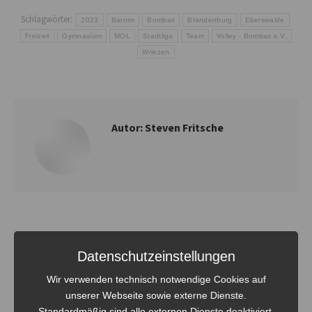
Schlagwörter:
2023
Barnim
Bombas
Brandenburg
Eberswalde
Freizeit
Gymnasium
MOL
Stadtliga
Team
Volley - Bombas e.V.
Wriezen
Autor:
Steven Fritsche
Kommentarnavigation
Datenschutzeinstellungen
ZURÜCK
Bombas Neujahrsturnier
Vorheriger
Wir verwenden technisch notwendige Cookies auf
unserer Webseite sowie externe Dienste.
Beitrag:
Standardmäßig sind alle externen Dienste deaktiviert.