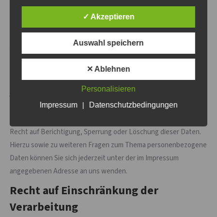
Daten, die Sie an uns übermitteln, nicht von Dritten mitgelesen
✓ Akzeptieren
werden.
Auskunft, Sperrung, Löschung und
Auswahl speichern
Berichtigung
✕ Ablehnen
Sie haben im Rahmen der geltenden gesetzlichen Bestimmungen
Personalisieren
jederzeit das Recht auf unentgeltliche Auskunft über Ihre
Impressum
|
Datenschutzbedingungen
gespeicherten personenbezogenen Daten, deren Herkunft und
Empfänger und den Zweck der Datenverarbeitung und ggf. ein
Recht auf Berichtigung, Sperrung oder Löschung dieser Daten.
Hierzu sowie zu weiteren Fragen zum Thema personenbezogene
Daten können Sie sich jederzeit unter der im Impressum
angegebenen Adresse an uns wenden.
Recht auf Einschränkung der
Verarbeitung