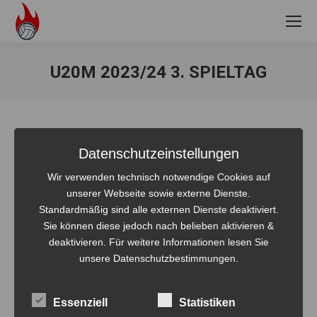
U20M 2023/24 3. SPIELTAG
Sie befinden sich hier:
Album-
Datenschutzeinstellungen
ZURÜCK
Wir verwenden technisch notwendige Cookies auf
Navigation
Bürgermeister Turnier 2023
unserer Webseite sowie externe Dienste.
Vorheriges
Standardmäßig sind alle externen Dienste deaktiviert.
Album:
Sie können diese jedoch nach belieben aktivieren &
NÄCHSTES
deaktivieren. Für weitere Informationen lesen Sie
U20m 2023/24 4. Spieltag
Nächstes
unsere Datenschutzbestimmungen.
Album:
Essenziell
Statistiken