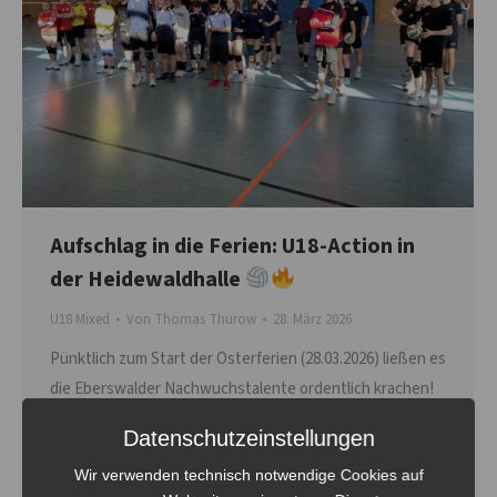
Aufschlag in die Ferien: U18-Action in
der Heidewaldhalle
U18 Mixed
Von
Thomas Thurow
28. März 2026
Pünktlich zum Start der Osterferien (28.03.2026) ließen es
die Eberswalder Nachwuchstalente ordentlich krachen!
In der Heidewaldhalle stieg das große U18-Turnier, bei
Datenschutzeinstellungen
dem sich sechs Gastmannschaften mit unseren zwei
Wir verwenden technisch notwendige Cookies auf
Mixed-Teams der Volley-Bombas duellierten. Gespielt