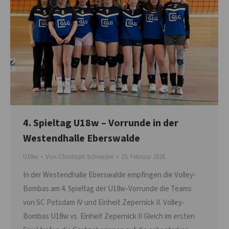
4. Spieltag U18w – Vorrunde in der
Westendhalle Eberswalde
U18w
Von
Christoph Schneider
15. Februar 2026
In der Westendhalle Eberswalde empfingen die Volley-
Bombas am 4. Spieltag der U18w-Vorrunde die Teams
von SC Potsdam IV und Einheit Zepernick II. Volley-
Bombas U18w vs. Einheit Zepernick II Gleich im ersten