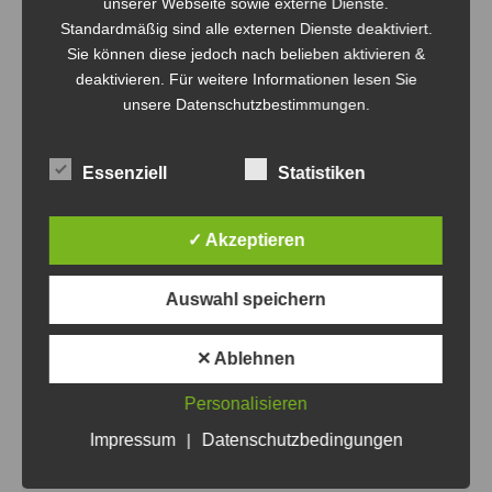
unserer Webseite sowie externe Dienste.
wurde im Modus „Jeder gegen Jeden“ – zwei Sätze mit
Standardmäßig sind alle externen Dienste deaktiviert.
Zeitlimit, damit der Puls auch oben blieb. Unsere
Sie können diese jedoch nach belieben aktivieren &
Bombas-Youngsters sind zwar noch…
deaktivieren. Für weitere Informationen lesen Sie
unsere Datenschutzbestimmungen.
Essenziell
Statistiken
✓ Akzeptieren
Auswahl speichern
✕ Ablehnen
Personalisieren
Impressum
|
Datenschutzbedingungen