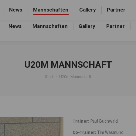
rthalle, Frankfurter Allee 44, 16227 Eberswalde-Finow
News
Mannschaften
Gallery
Partner
News
Mannschaften
Gallery
Partner
U20M MANNSCHAFT
Sie befinden sich hier:
Start
U20m Mannschaft
Trainer:
Paul Buchwald
Co-Trainer:
Tim Wasmund