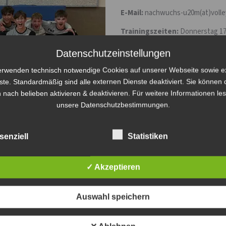
E-Mail:
nachwuchs-u20m(at)voll
Trainingszeiten:
Donnerstag 17
Adresse:
Frankfurter Allee 44, 1
Datenschutzeinstellungen
Wir bedanken uns bei den Sponso
erwenden technisch notwendige Cookies auf unserer Webseite sowie e
ste. Standardmäßig sind alle externen Dienste deaktiviert. Sie können 
 nach belieben aktivieren & deaktivieren. Für weitere Informationen le
unsere Datenschutzbestimmungen.
senziell
Statistiken
---
✓ Akzeptieren
Auswahl speichern