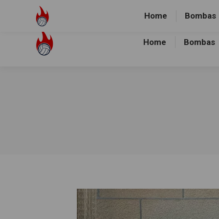
Volley-Bombas e.V.
01512-1036478
Heidewald Spo
Home
Bombas
Home
Bombas