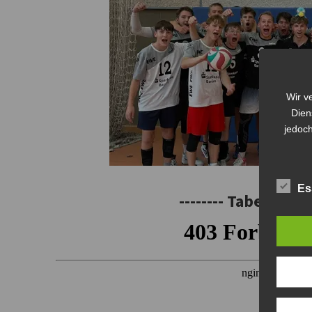
Wir v
Dien
jedoch
Es
-------- Tabelle -----