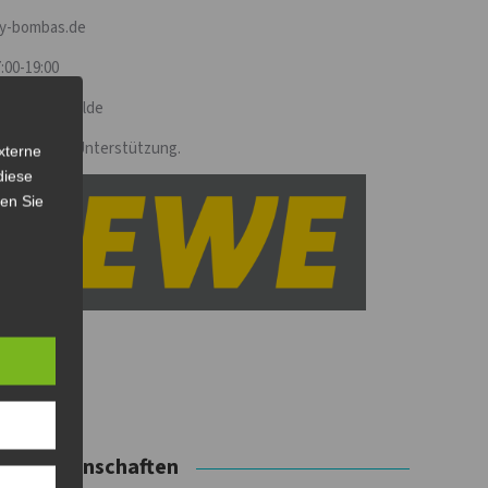
ey-bombas.de
:00-19:00
6227 Eberswalde
ren für die Unterstützung.
xterne
diese
sen Sie
Errungenschaften