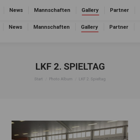
rthalle, Frankfurter Allee 44, 16227 Eberswalde-Finow
News
Mannschaften
Gallery
Partner
News
Mannschaften
Gallery
Partner
LKF 2. SPIELTAG
Sie befinden sich hier:
Start
Photo Album
LKF 2. Spieltag