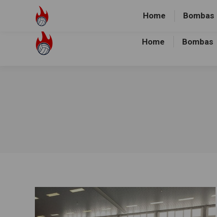
Volley-Bombas e.V.
01512-1036478
Heidewald Spo
Home
Bombas
Home
Bombas