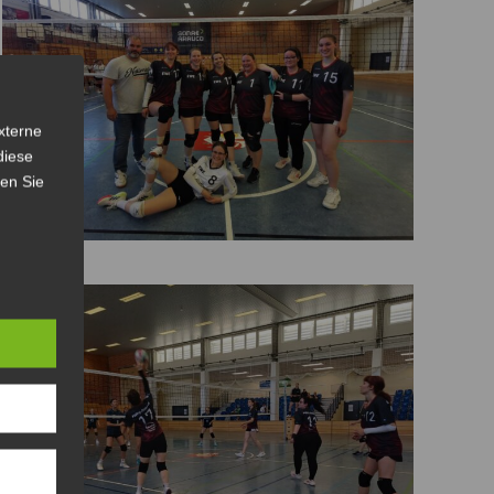
xterne
diese
sen Sie