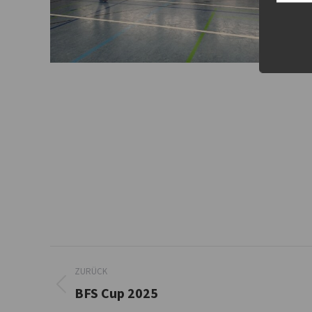
Album-
ZURÜCK
Navigation
BFS Cup 2025
Vorheriges
Album: