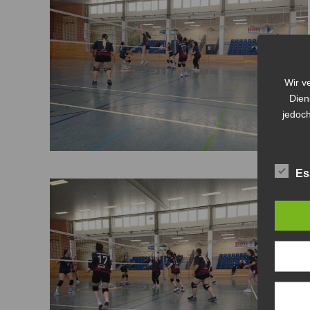
Wir v
Dien
jedoch
Es