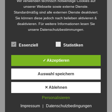
Wir verwenden technisch notwendige Cookies auf
unserer Webseite sowie externe Dienste.
Standardmäßig sind alle externen Dienste deaktiviert.
Sie können diese jedoch nach belieben aktivieren &
deaktivieren. Für weitere Informationen lesen Sie
unsere Datenschutzbestimmungen.
Volley-Bombas rocken die 20.
Essenziell
Statistiken
Panketaler Volleyballnacht!
Allgemein
Von
Thomas Thurow
8. März 2026
✓ Akzeptieren
Was für eine Show! Mit einer Truppe, bei der zwischen
Nesthäkchen und Routinier satte vier Jahrzehnte
Auswahl speichern
Altersunterschied liegen, sind wir am 7. März beim
Freizeitturnier in Panketal aufgelaufen. Ein echtes
✕ Ablehnen
„Generationen-Projekt“ also – und Spoiler: Es hat
Personalisieren
fantastisch harmoniert! Gegen zwölf starke Teams, die
größtenteils aus dem Norden Brandenburgs angereist
Impressum
|
Datenschutzbedingungen