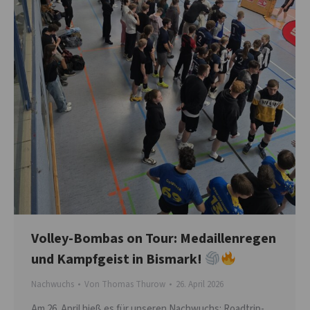
Volley-Bombas on Tour: Medaillenregen
und Kampfgeist in Bismark!
Nachwuchs
Von
Thomas Thurow
26. April 2026
Am 26. April hieß es für unseren Nachwuchs: Roadtrip-