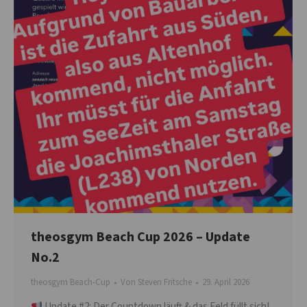
theosgym Beach Cup 2026 – Update
No.2
theosgym Beach-Cup
Von
Steven Fritsche
29. April 2026
Update #2: Der Countdown läuft & das Feld füllt sich!