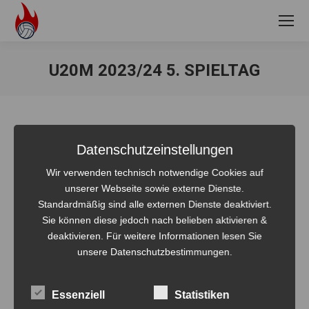
U20M 2023/24 5. SPIELTAG
Sie befinden sich hier:
Album-
Datenschutzeinstellungen
ZURÜCK
Wir verwenden technisch notwendige Cookies auf
Navigation
U20m 2023/24 4. Spieltag
unserer Webseite sowie externe Dienste.
Vorheriges
Standardmäßig sind alle externen Dienste deaktiviert.
Album:
Sie können diese jedoch nach belieben aktivieren &
NÄCHSTES
deaktivieren. Für weitere Informationen lesen Sie
LM Qualifikation 2023/2024
Nächstes
unsere Datenschutzbestimmungen.
Album:
Essenziell
Statistiken