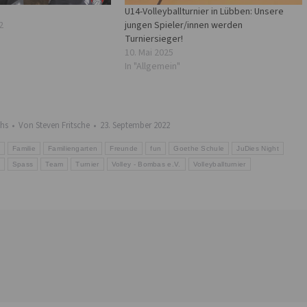
U14-Volleyballturnier in Lübben: Unsere
2
jungen Spieler/innen werden
Turniersieger!
10. Mai 2025
In "Allgemein"
hs
Von
Steven Fritsche
23. September 2022
Familie
Familiengarten
Freunde
fun
Goethe Schule
JuDies Night
Spass
Team
Turnier
Volley - Bombas e.V.
Volleyballturnier