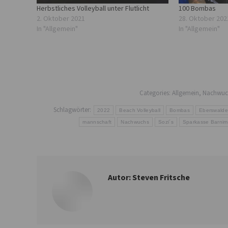
Herbstliches Volleyball unter Flutlicht
100 Bombas
2. Oktober 2021
28. Oktober 202
In "Allgemein"
In "Allgemein"
Categories:
Allgemein
,
Nachwuc
Schlagwörter:
2022
Beach Volleyball
Bombas
Eberswalde
mannschaft
Nachwuchs
Sozi´s
Sparkasse Barnim
Autor:
Steven Fritsche