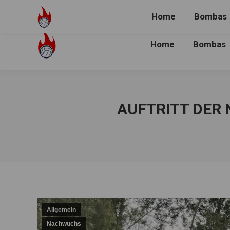
Volley-Bombas e.V.
01512-1036478
Heidewald Spo
Home
Bombas
Home
Bombas
AUFTRITT DER
Allgemein
Nachwuchs