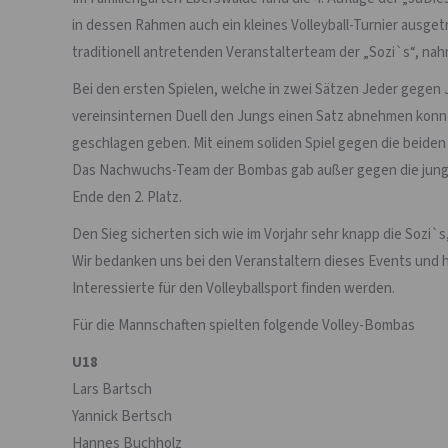
in dessen Rahmen auch ein kleines Volleyball-Turnier aus
traditionell antretenden Veranstalterteam der „Sozi`s“, na
Bei den ersten Spielen, welche in zwei Sätzen Jeder gegen
vereinsinternen Duell den Jungs einen Satz abnehmen konnt
geschlagen geben. Mit einem soliden Spiel gegen die beiden
Das Nachwuchs-Team der Bombas gab außer gegen die junge
Ende den 2. Platz.
Den Sieg sicherten sich wie im Vorjahr sehr knapp die Sozi`s
Wir bedanken uns bei den Veranstaltern dieses Events und h
Interessierte für den Volleyballsport finden werden.
Für die Mannschaften spielten folgende Volley-Bombas
U18
Lars Bartsch
Yannick Bertsch
Hannes Buchholz