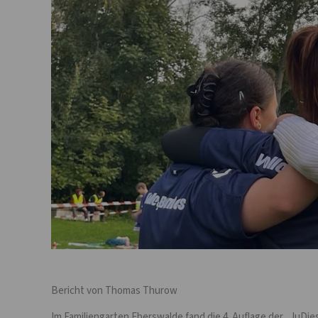
Bericht von Thomas Thurow
Im Familiengarten Eberswalde fand die 4. Auflage der „JuDie