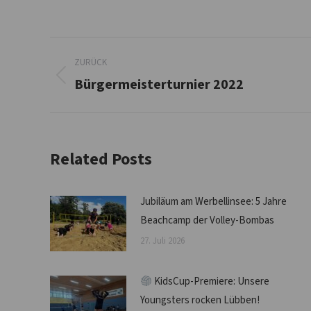
Kommentarnavigation
ZURÜCK
Bürgermeisterturnier 2022
Vorheriger
Beitrag:
Related Posts
Jubiläum am Werbellinsee: 5 Jahre
Beachcamp der Volley-Bombas
27. Juli 2026
KidsCup-Premiere: Unsere
Youngsters rocken Lübben!