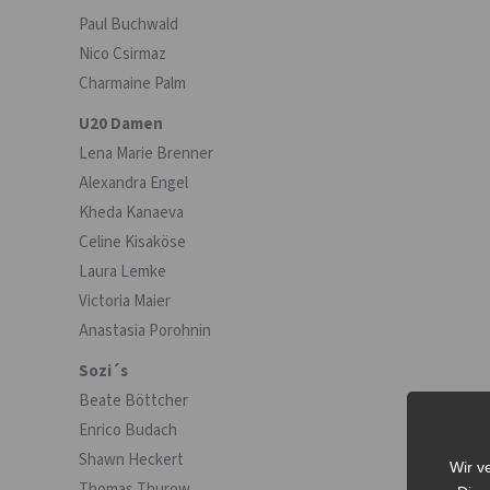
Paul Buchwald
Nico Csirmaz
Charmaine Palm
U20 Damen
Lena Marie Brenner
Alexandra Engel
Kheda Kanaeva
Celine Kisaköse
Laura Lemke
Victoria Maier
Anastasia Porohnin
Sozi´s
Beate Böttcher
Enrico Budach
Shawn Heckert
Wir v
Thomas Thurow