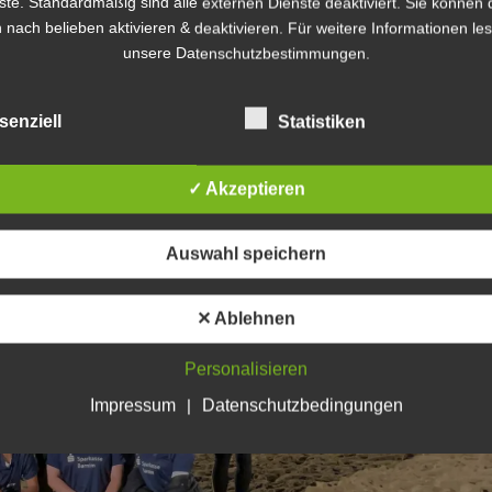
ste. Standardmäßig sind alle externen Dienste deaktiviert. Sie können 
 nach belieben aktivieren & deaktivieren. Für weitere Informationen le
en jeweiligen Schiedsrichtern hilfreich zur Seite standen und oft auch
unsere Datenschutzbestimmungen.
senziell
Statistiken
✓ Akzeptieren
Auswahl speichern
✕ Ablehnen
Personalisieren
Impressum
|
Datenschutzbedingungen