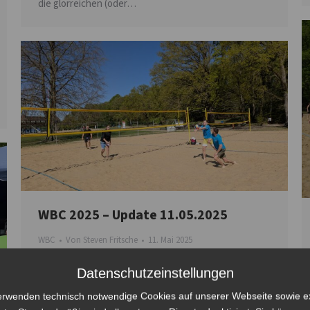
die glorreichen (oder…
WBC 2025 – Update 11.05.2025
WBC
Von
Steven Fritsche
11. Mai 2025
Das Starterfeld füllt sich langsam, noch gibt es freie
Datenschutzeinstellungen
Plätze. Wer dabei sein möchte und sich das Startgeld
erwenden technisch notwendige Cookies auf unserer Webseite sowie e
sichern möchte, sollte schnell sein. Bei 24 Teams ist