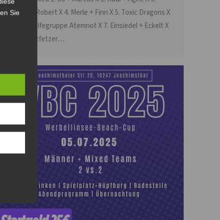
diese
Sabrina + Robert X 4. Merle + Finn X 5. Toxic Dragons X
sen Sie
6. Selbsthilfegruppe Atemnot X 7. Einsiedel + Eckelt X
8. die Netzfetzer…