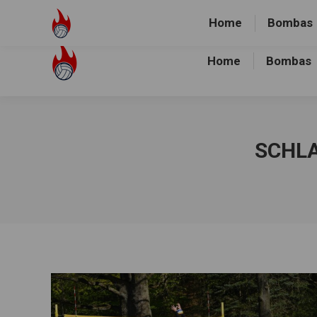
Volley-Bombas e.V.
01512-1036478
Heidewald Spo
Home
Bombas
Home
Bombas
SCHL