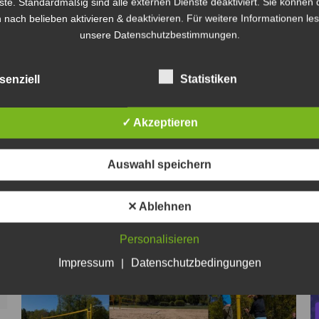
ste. Standardmäßig sind alle externen Dienste deaktiviert. Sie können 
Schluss. Teamname Männer Mixed 1. Oli / Marcus 1 2.
 nach belieben aktivieren & deaktivieren. Für weitere Informationen le
Rudi / Agne 1 3. Sabrina / Robert 1 4. Merle / Finn 1 5.
unsere Datenschutzbestimmungen.
Toxic Dragons 1…
senziell
Statistiken
✓ Akzeptieren
Auswahl speichern
✕ Ablehnen
Personalisieren
Impressum
|
Datenschutzbedingungen