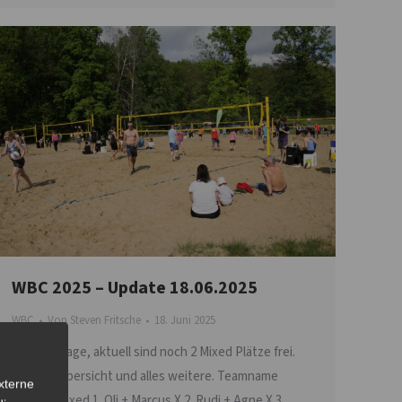
WBC 2025 – Update 18.06.2025
WBC
Von
Steven Fritsche
18. Juni 2025
Noch 16 Tage, aktuell sind noch 2 Mixed Plätze frei.
Hier die Übersicht und alles weitere. Teamname
xterne
Männer Mixed 1. Oli + Marcus X 2. Rudi + Agne X 3.