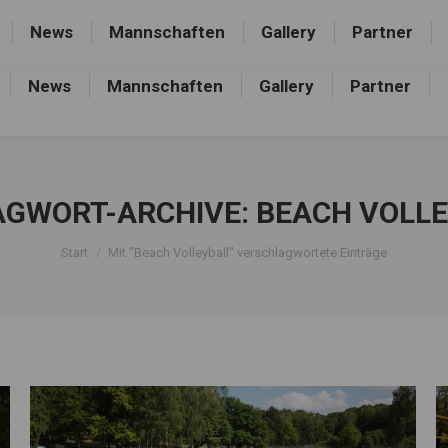
rthalle, Frankfurter Allee 44, 16227 Eberswalde-Finow
News
Mannschaften
Gallery
Partner
News
Mannschaften
Gallery
Partner
AGWORT-ARCHIVE:
BEACH VOLL
Sie befinden sich hier:
Start
Mit "Beach Volleyball" verschlagwortete Einträge