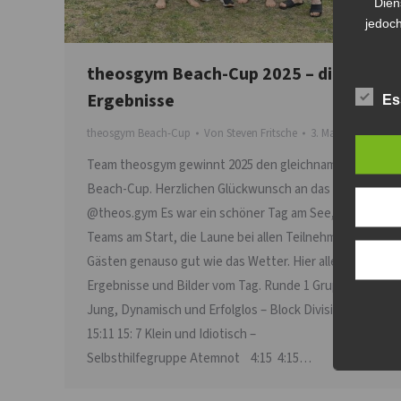
Dien
jedoch
theosgym Beach-Cup 2025 – die
Ergebnisse
Es
theosgym Beach-Cup
Von
Steven Fritsche
3. Mai 2025
Team theosgym gewinnt 2025 den gleichnamigen
Beach-Cup. Herzlichen Glückwunsch an das Team
@theos.gym Es war ein schöner Tag am See, 15
Teams am Start, die Laune bei allen Teilnehmern und
Gästen genauso gut wie das Wetter. Hier alle
Ergebnisse und Bilder vom Tag. Runde 1 Gruppe 1.1
Jung, Dynamisch und Erfolglos – Block Division
15:11 15: 7 Klein und Idiotisch –
Selbsthilfegruppe Atemnot 4:15 4:15…