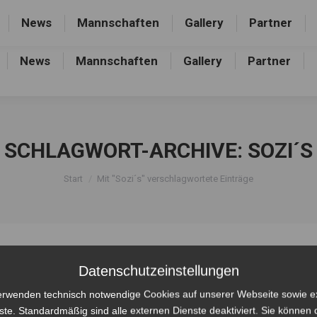
rthalle, Frankfurter Allee 44, 16227 Eberswalde-Finow
News
Mannschaften
Gallery
Partner
News
Mannschaften
Gallery
Partner
SCHLAGWORT-ARCHIVE:
SOZI´S
Sie befinden sich hier:
Start
Mit "Sozi´s" verschlagwortete Einträge
Datenschutzeinstellungen
erwenden technisch notwendige Cookies auf unserer Webseite sowie e
ste. Standardmäßig sind alle externen Dienste deaktiviert. Sie können 