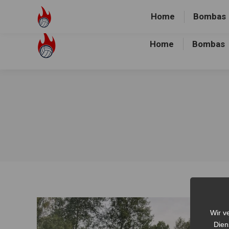
Volley-Bombas e.V.
01512-1036478
Heidewald Spo
Home
Bombas
Home
Bombas
Wir v
Dien