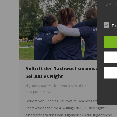
jedoch
Es
Auftritt der Nachwuchsmannschaften
bei JuDies Night
Allgemein
,
Nachwuchs
Von
Steven Fritsche
23. September 2022
Bericht von Thomas Thurow Im Familiengarten
Eberswalde fand die 4. Auflage der „JuDies Night“ –
eine Veranstaltung von Jugendlichen für Jugendliche