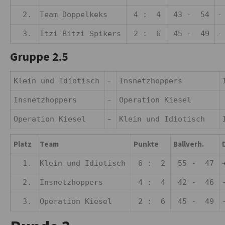
2.
Team Doppelkeks
4 : 4
43 - 54
-
3.
Itzi Bitzi Spikers
2 : 6
45 - 49
-
Gruppe 2.5
–
Klein und Idiotisch
Insnetzhoppers
–
Insnetzhoppers
Operation Kiesel
–
Operation Kiesel
Klein und Idiotisch
Platz
Team
Punkte
Ballverh.
D
1.
Klein und Idiotisch
6 : 2
55 - 47
2.
Insnetzhoppers
4 : 4
42 - 46
3.
Operation Kiesel
2 : 6
45 - 49