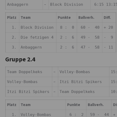
–
Anbaggern
Block Division
6:15 13:1
Platz
Team
Punkte
Ballverh.
Diff.
1.
Block Division
8 : 0
60 - 40
+ 20
2.
Die fetzigen 4
2 : 6
49 - 58
- 9
3.
Anbaggern
2 : 6
47 - 58
- 11
Gruppe 2.4
–
Team Doppelkeks
Volley-Bombas
15
–
Volley-Bombas
Itzi Bitzi Spikers
15
–
Itzi Bitzi Spikers
Team Doppelkeks
10
Platz
Team
Punkte
Ballverh.
Di
1.
Volley-Bombas
6 : 2
59 - 44
+