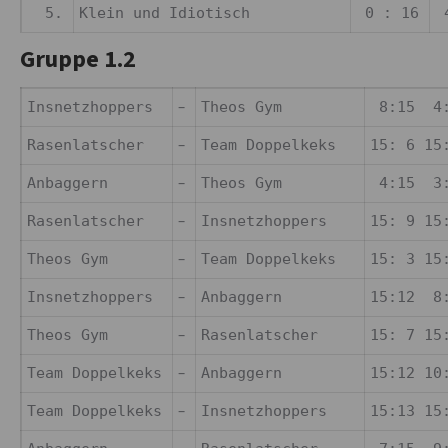
5.
Klein und Idiotisch
0 : 16
4
Gruppe 1.2
–
Insnetzhoppers
Theos Gym
8:15 4:
–
Rasenlatscher
Team Doppelkeks
15: 6 15
–
Anbaggern
Theos Gym
4:15 3:
–
Rasenlatscher
Insnetzhoppers
15: 9 15
–
Theos Gym
Team Doppelkeks
15: 3 15
–
Insnetzhoppers
Anbaggern
15:12 8
–
Theos Gym
Rasenlatscher
15: 7 15
–
Team Doppelkeks
Anbaggern
15:12 10
–
Team Doppelkeks
Insnetzhoppers
15:13 15