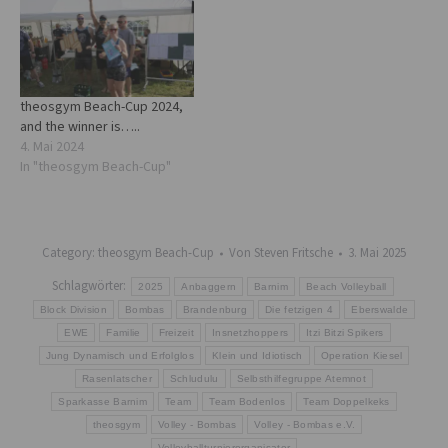
theosgym Beach-Cup 2024,
and the winner is…..
4. Mai 2024
In "theosgym Beach-Cup"
Category:
theosgym Beach-Cup
Von
Steven Fritsche
3. Mai 2025
Schlagwörter:
2025
Anbaggern
Barnim
Beach Volleyball
Block Division
Bombas
Brandenburg
Die fetzigen 4
Eberswalde
EWE
Familie
Freizeit
Insnetzhoppers
Itzi Bitzi Spikers
Jung Dynamisch und Erfolglos
Klein und Idiotisch
Operation Kiesel
Rasenlatscher
Schludulu
Selbsthilfegruppe Atemnot
Sparkasse Barnim
Team
Team Bodenlos
Team Doppelkeks
theosgym
Volley - Bombas
Volley - Bombas e.V.
Volleyballturnierorganisator