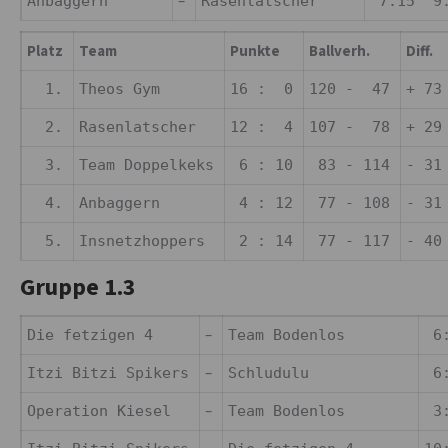
–
Anbaggern
Rasenlatscher
7:15 9:
Platz
Team
Punkte
Ballverh.
Diff.
1.
Theos Gym
16 : 0
120 - 47
+ 73
2.
Rasenlatscher
12 : 4
107 - 78
+ 29
3.
Team Doppelkeks
6 : 10
83 - 114
- 31
4.
Anbaggern
4 : 12
77 - 108
- 31
5.
Insnetzhoppers
2 : 14
77 - 117
- 40
Gruppe 1.3
–
Die fetzigen 4
Team Bodenlos
6:
–
Itzi Bitzi Spikers
Schludulu
6:
–
Operation Kiesel
Team Bodenlos
3: