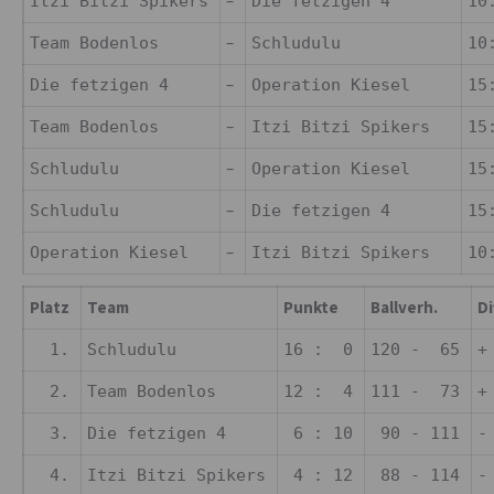
–
Itzi Bitzi Spikers
Die fetzigen 4
10
–
Team Bodenlos
Schludulu
10
–
Die fetzigen 4
Operation Kiesel
15
–
Team Bodenlos
Itzi Bitzi Spikers
15
–
Schludulu
Operation Kiesel
15
–
Schludulu
Die fetzigen 4
15
–
Operation Kiesel
Itzi Bitzi Spikers
10
Platz
Team
Punkte
Ballverh.
Di
1.
Schludulu
16 : 0
120 - 65
+
2.
Team Bodenlos
12 : 4
111 - 73
+
3.
Die fetzigen 4
6 : 10
90 - 111
-
4.
Itzi Bitzi Spikers
4 : 12
88 - 114
-