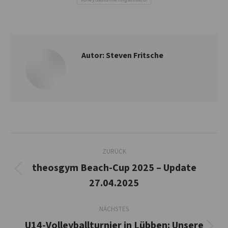
Autor:
Steven Fritsche
Kommentarnavigation
ZURÜCK
theosgym Beach-Cup 2025 – Update
Vorheriger
27.04.2025
Beitrag:
NÄCHSTES
U14-Volleyballturnier in Lübben: Unsere