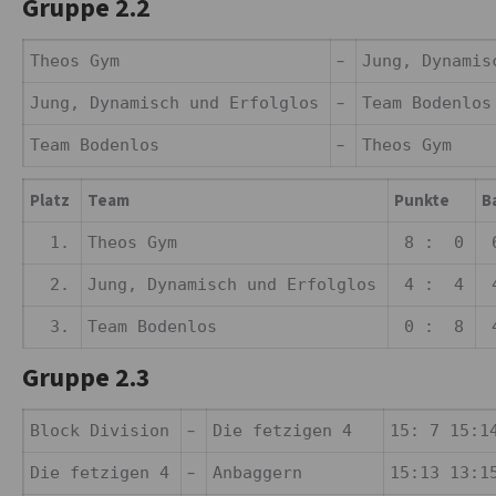
Gruppe 2.2
–
Theos Gym
Jung, Dynami
–
Jung, Dynamisch und Erfolglos
Team Bodenl
–
Team Bodenlos
Theos Gym
Platz
Team
Punkte
B
1.
Theos Gym
8 : 0
6
2.
Jung, Dynamisch und Erfolglos
4 : 4
4
3.
Team Bodenlos
0 : 8
4
Gruppe 2.3
–
Block Division
Die fetzigen 4
15: 7 15:1
–
Die fetzigen 4
Anbaggern
15:13 13:1