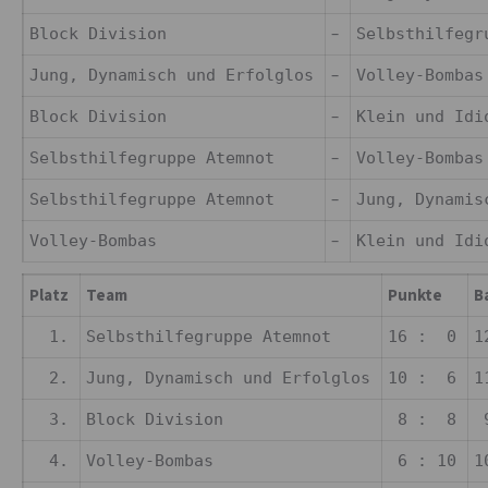
–
Block Division
Selbsthilfeg
–
Jung, Dynamisch und Erfolglos
Volley-Bomb
–
Block Division
Klein und Id
–
Selbsthilfegruppe Atemnot
Volley-Bomb
–
Selbsthilfegruppe Atemnot
Jung, Dynami
–
Volley-Bombas
Klein und Id
Platz
Team
Punkte
B
1.
Selbsthilfegruppe Atemnot
16 : 0
1
2.
Jung, Dynamisch und Erfolglos
10 : 6
1
3.
Block Division
8 : 8
9
4.
Volley-Bombas
6 : 10
1