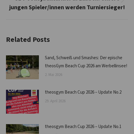
Nächster
jungen Spieler/innen werden Turniersieger!
Beitrag:
Related Posts
Sand, Schweiß und Smashes: Der epische
theosGym Beach Cup 2026 am Werbellinsee!
2. Mai 2026
theosgym Beach Cup 2026 – Update No.2
29. April 2026
theosgym Beach Cup 2026 – Update No.1