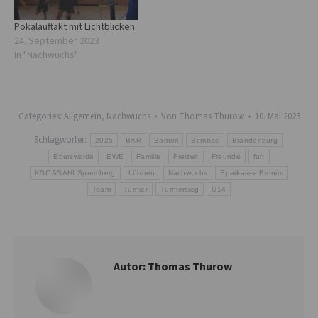
Pokalauftakt mit Lichtblicken
24. September 2023
In "Nachwuchs"
Categories:
Allgemein
,
Nachwuchs
Von
Thomas Thurow
10. Mai 2025
Schlagwörter:
2025
BAR
Barnim
Bombas
Brandenburg
Eberswalde
EWE
Familie
Freizeit
Freunde
fun
KSC ASAHI Spremberg
Lübben
Nachwuchs
Sparkasse Barnim
Team
Turnier
Turniersieg
U14
Autor:
Thomas Thurow