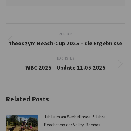
Kommentarnavigation
ZURÜCK
theosgym Beach-Cup 2025 – die Ergebnisse
Vorheriger
Beitrag:
NÄCHSTES
WBC 2025 – Update 11.05.2025
Nächster
Beitrag:
Related Posts
Jubiläum am Werbellinsee: 5 Jahre
Beachcamp der Volley-Bombas