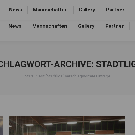
rthalle, Frankfurter Allee 44, 16227 Eberswalde-Finow
News
Mannschaften
Gallery
Partner
News
Mannschaften
Gallery
Partner
CHLAGWORT-ARCHIVE:
STADTLI
Sie befinden sich hier:
Start
Mit "Stadtliga" verschlagwortete Einträge