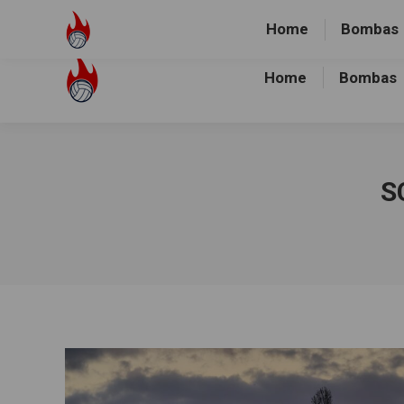
Volley-Bombas e.V.
01512-1036478
Heidewald Spo
Home
Bombas
Home
Bombas
S