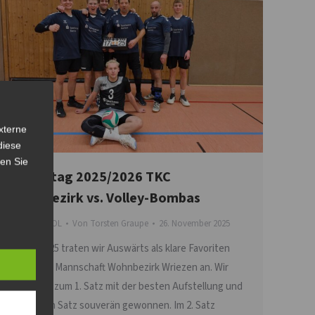
xterne
diese
sen Sie
6.Spieltag 2025/2026 TKC
Wohnbezirk vs. Volley-Bombas
Stadtliga MOL
Von
Torsten Graupe
26. November 2025
Am 26.11.25 traten wir Auswärts als klare Favoriten
gegen die Mannschaft Wohnbezirk Wriezen an. Wir
starteten zum 1. Satz mit der besten Aufstellung und
haben den Satz souverän gewonnen. Im 2. Satz