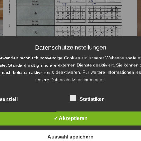
Datenschutzeinstellungen
erwenden technisch notwendige Cookies auf unserer Webseite sowie e
ste. Standardmäßig sind alle externen Dienste deaktiviert. Sie können 
 nach belieben aktivieren & deaktivieren. Für weitere Informationen le
unsere Datenschutzbestimmungen.
Heimsieg für die Bombas!
Stadtliga MOL
Von
Marcus Rüffler
8. Dezember 2025
senziell
Statistiken
Was für ein Auftritt in der heimischen Halle! Am
08.12.25 hieß es: Volley Bombas Eberswalde e.V. gegen
✓ Akzeptieren
die Gäste vom Phoenix SV. Und man muss sagen, die
Bombas haben heute nichts anbrennen lassen! Hier
Auswahl speichern