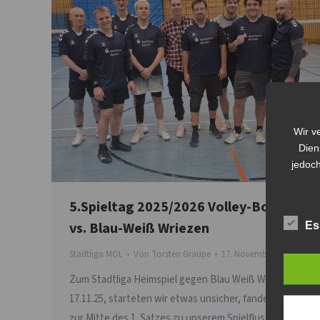
Wir v
Dien
jedoch
5.Spieltag 2025/2026 Volley-Bombas
vs. Blau-Weiß Wriezen
Es
Stadtliga MOL
Von
Torsten Graupe
17. November 2025
Zum Stadtliga Heimspiel gegen Blau Weiß Wriezen am
17.11.25, starteten wir etwas unsicher, fanden aber
zur Mitte des 1. Satzes zu unserem Spielfluss, führten