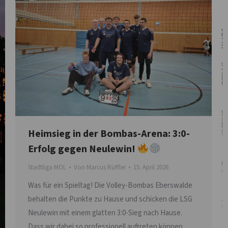
Heimsieg in der Bombas-Arena: 3:0-
Erfolg gegen Neulewin!
Stadtliga MOL
Von
Marcus Rüffler
15. April 2026
Was für ein Spieltag! Die Volley-Bombas Eberswalde
behalten die Punkte zu Hause und schicken die LSG
Neulewin mit einem glatten 3:0-Sieg nach Hause.
Dass wir dabei so professionell auftreten können,