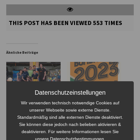
THIS POST HAS BEEN VIEWED
553
TIMES
Ähnliche Beiträge
Datenschutzeinstellungen
Bombas-Cup 2024, and the
Bombas-Cup 2023 – es ist
winner is….
bald soweit
Wir verwenden technisch notwendige Cookies auf
23. März 2024
21. März 2023
unserer Webseite sowie externe Dienste.
In "Bombas-Cup"
In "Bombas-Cup"
Standardmäßig sind alle externen Dienste deaktiviert.
Sie können diese jedoch nach belieben aktivieren &
deaktivieren. Für weitere Informationen lesen Sie
unsere Datenschutzbestimmungen.