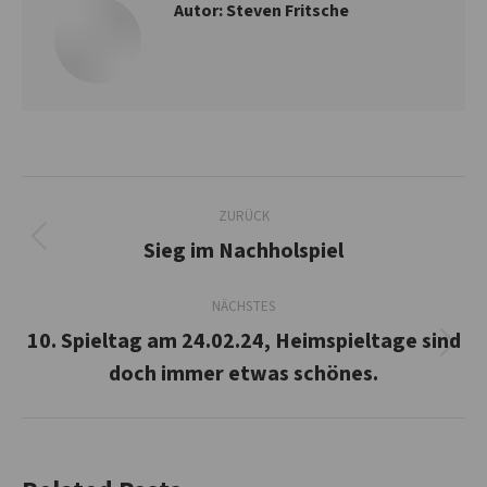
Autor:
Steven Fritsche
Kommentarnavigation
ZURÜCK
Sieg im Nachholspiel
Vorheriger
Beitrag:
NÄCHSTES
10. Spieltag am 24.02.24, Heimspieltage sind
Nächster
doch immer etwas schönes.
Beitrag: