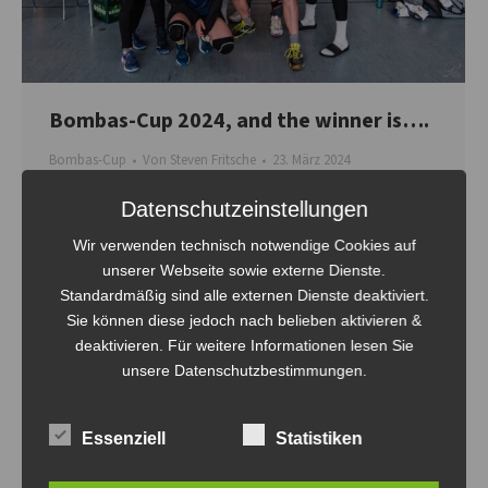
Bombas-Cup 2024, and the winner is….
Bombas-Cup
Von
Steven Fritsche
23. März 2024
Der Bombas-Cup war wieder spannend bis zum Schluss.
Datenschutzeinstellungen
Nach vielen Spielen und bangen Minuten endete der
Wir verwenden technisch notwendige Cookies auf
Bombas-Cup mit dem Sieg des Gastgeber Teams Evi´s
unserer Webseite sowie externe Dienste.
Wichtel, Herzlichen Glückwunsch an dieser Stelle. Aber
Standardmäßig sind alle externen Dienste deaktiviert.
auch die anderen Teams schenkten sich nichts. Vielen
Sie können diese jedoch nach belieben aktivieren &
Dank für die rege Teilnahme und Nachfrage der Teams,
deaktivieren. Für weitere Informationen lesen Sie
unsere Datenschutzbestimmungen.
aber auch die Helfer im Hintergrund, speziell…
Essenziell
Statistiken