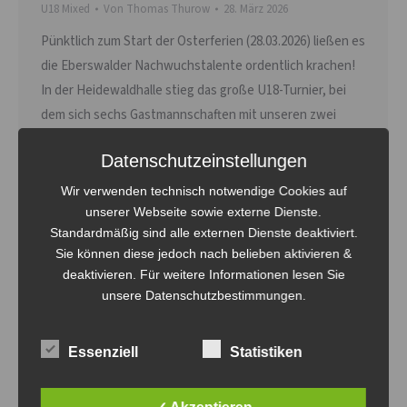
U18 Mixed
Von
Thomas Thurow
28. März 2026
Pünktlich zum Start der Osterferien (28.03.2026) ließen es
die Eberswalder Nachwuchstalente ordentlich krachen!
In der Heidewaldhalle stieg das große U18-Turnier, bei
dem sich sechs Gastmannschaften mit unseren zwei
Mixed-Teams der Volley-Bombas duellierten. Gespielt
Datenschutzeinstellungen
wurde im Modus „Jeder gegen Jeden“ – zwei Sätze mit
Zeitlimit, damit der Puls auch oben blieb. Unsere
Wir verwenden technisch notwendige Cookies auf
Bombas-Youngsters sind zwar noch…
unserer Webseite sowie externe Dienste.
Standardmäßig sind alle externen Dienste deaktiviert.
Sie können diese jedoch nach belieben aktivieren &
deaktivieren. Für weitere Informationen lesen Sie
unsere Datenschutzbestimmungen.
Essenziell
Statistiken