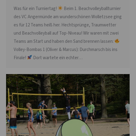
Was für ein Turniertag!
Beim 1. Beachvolleyballturnier
des VC Angermünde am wunderschönen Wolletzsee ging
es für 12 Teams heiß her. Hechtsprünge, Traumwetter
und Beachvolleyball auf Top-Niveau! Wir waren mit zwei
Teams am Start und haben den Sand brennen lassen:
Volley-Bombas 1 (Oliver & Marcus): Durchmarsch bis ins
Finale!
Dort wartete ein echter…