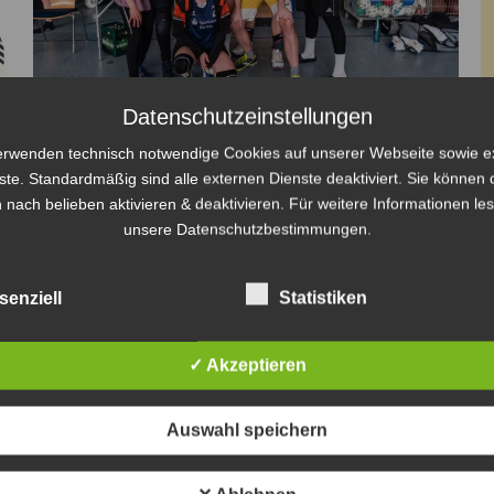
Datenschutzeinstellungen
Bombas-Cup 2024, and the winner
erwenden technisch notwendige Cookies auf unserer Webseite sowie e
ste. Standardmäßig sind alle externen Dienste deaktiviert. Sie können 
is….
 nach belieben aktivieren & deaktivieren. Für weitere Informationen le
Bombas-Cup
Von
Steven Fritsche
23. März 2024
unsere Datenschutzbestimmungen.
Der Bombas-Cup war wieder spannend bis zum
Schluss. Nach vielen Spielen und bangen Minuten
senziell
Statistiken
endete der Bombas-Cup mit dem Sieg des Gastgeber
Teams Evi´s Wichtel, Herzlichen Glückwunsch an
✓ Akzeptieren
dieser Stelle. Aber auch die anderen Teams
schenkten sich nichts. Vielen Dank für die rege
Auswahl speichern
Teilnahme und Nachfrage der Teams, aber auch die
Helfer im Hintergrund, speziell…