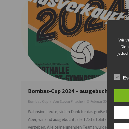
Wir v
Dien
jedoch
Es
Bombas-Cup 2024 – ausgebucht!!!
Bombas-Cup
Von
Steven Fritsche
3. Februar 2024
Wahnsinn Leute, vielen Dank für das große Interesse.
Aber, wir sind ausgebucht, alle 12 Startplätze sind
vergeben. Alle teilnehmenden Teams wurden per E-