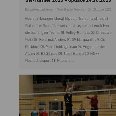
BM-Turnier 2023 – Update 24.10.2023
Bürgermeisterturnier
Von
Steven Fritsche
24. Oktober 2023
Noch ein knapper Monat bis zum Turnier und noch 3
Plätze frei. Wer dabei sein möchte, meldet euch Hier
die bisherigen Teams. 01. Volley-Bombas 02. Chaos am
Netz 03. Heidi mal Anders 04. SV Marquardt e.V. 05.
Ostblock 06. Mein Lieblingsteam 07. Angermünder
Atzen 08. BSG Leipa 09. Team Bonsai 10. HNEE
Hochschulsport 11. Hoppsie…