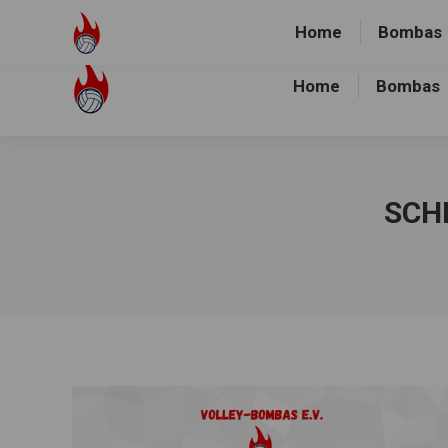
Volley-Bombas e.V.
01512-1036478
Heidewald Spo
Home
Bombas
Home
Bombas
SCH