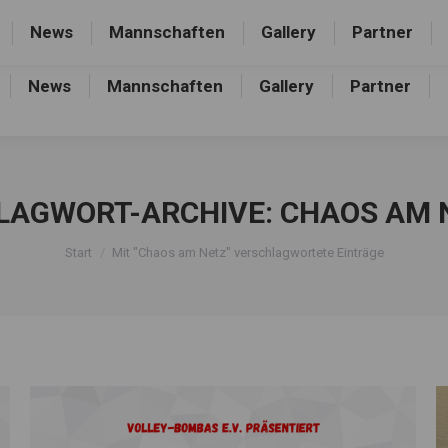
rthalle, Frankfurter Allee 44, 16227 Eberswalde-Finow
News
Mannschaften
Gallery
Partner
News
Mannschaften
Gallery
Partner
LAGWORT-ARCHIVE:
CHAOS AM 
Sie befinden sich hier:
Start
Mit "Chaos am Netz" verschlagwortete Einträge