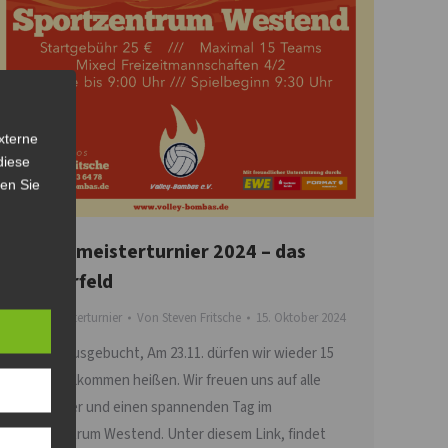
xterne
diese
sen Sie
Bürgermeisterturnier 2024 – das
Starterfeld
Bürgermeisterturnier
Von
Steven Fritsche
15. Oktober 2024
Wir sind ausgebucht, Am 23.11. dürfen wir wieder 15
Teams willkommen heißen. Wir freuen uns auf alle
Teilnehmer und einen spannenden Tag im
Sportzentrum Westend. Unter diesem Link, findet