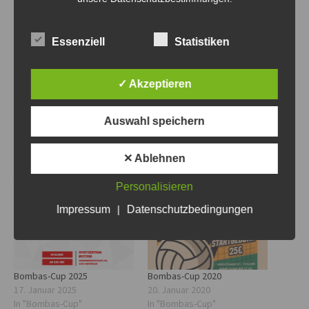
Essenziell
Statistiken
✓ Akzeptieren
THIS POST HAS BEEN VIEWED
378
TIMES
Auswahl speichern
✕ Ablehnen
Ähnliche Beiträge
Personalisieren
Impressum
|
Datenschutzbedingungen
Bombas-Cup 2025
Bombas-Cup 2020
17. Januar 2025
20. Januar 2020
In "Bombas-Cup"
In "Bombas-Cup"