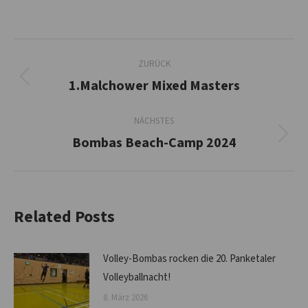
Kommentarnavigation
ZURÜCK
1.Malchower Mixed Masters
Vorheriger
Beitrag:
NÄCHSTES
Bombas Beach-Camp 2024
Nächster
Beitrag:
Related Posts
Volley-Bombas rocken die 20. Panketaler
Volleyballnacht!
8. März 2026