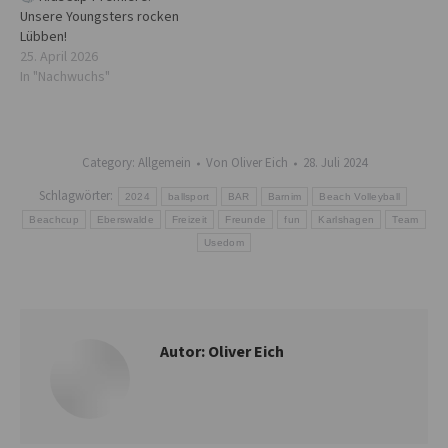
Unsere Youngsters rocken
Lübben!
25. April 2026
In "Nachwuchs"
Category:
Allgemein
Von
Oliver Eich
28. Juli 2024
Schlagwörter:
2024
ballsport
BAR
Barnim
Beach Volleyball
Beachcup
Eberswalde
Freizeit
Freunde
fun
Karlshagen
Team
Usedom
Autor:
Oliver Eich