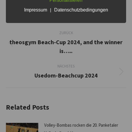
Personalisieren
Impressum
|
Datenschutzbedingungen
Kommentarnavigation
ZURÜCK
theosgym Beach-Cup 2024, and the winner
Vorheriger
is…..
Beitrag:
NÄCHSTES
Usedom-Beachcup 2024
Nächster
Beitrag:
Related Posts
Volley-Bombas rocken die 20. Panketaler