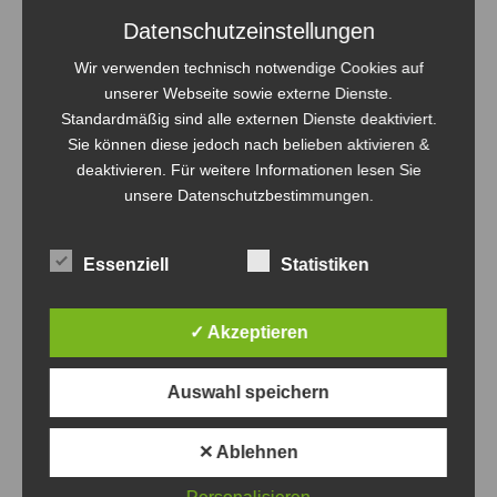
Datenschutzeinstellungen
Bad Liebenwerda lud zum
Nachwuchsturnier
Wir verwenden technisch notwendige Cookies auf
12. Oktober 2025
unserer Webseite sowie externe Dienste.
In "U18 Mixed"
Standardmäßig sind alle externen Dienste deaktiviert.
Sie können diese jedoch nach belieben aktivieren &
deaktivieren. Für weitere Informationen lesen Sie
Category:
Allgemein
Von
Paul Buchwald
8. Juni 2024
unsere Datenschutzbestimmungen.
Schlagwörter:
2024
Bombas
Brandenburg
Eberswalde
Freizeit
Freunde
Malchower
Malchower Mixed Masters
Masters
Mixed
Essenziell
Statistiken
Sport
Team
Volley - Bombas
Volleyballturnier
✓ Akzeptieren
Auswahl speichern
Autor:
Paul Buchwald
https://www.buchwald-live.de
✕ Ablehnen