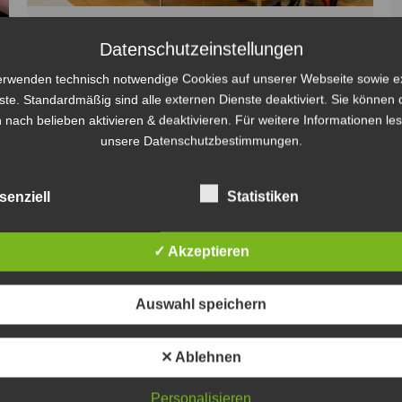
Mitgliederversammlung 2022
Datenschutzeinstellungen
Allgemein
Von
Steven Fritsche
14. November 2022
erwenden technisch notwendige Cookies auf unserer Webseite sowie e
ste. Standardmäßig sind alle externen Dienste deaktiviert. Sie können 
Am vergangenen Freitag fand unsere alljährliche
 nach belieben aktivieren & deaktivieren. Für weitere Informationen le
Mitgliederversammlung im Tageszentrum des
unsere Datenschutzbestimmungen.
Eberswalder Familiengarten statt. Neben einem
Rückblick auf die vergangene Saison standen auch
senziell
Statistiken
kommende Termine, Planungen und Spieltage für die
nächste Saison auf der Agenda. In den kommenden
Wochen werden wir euch über geplante Turniere und
✓ Akzeptieren
andere Termine informieren. Bis dahin freuen wir uns
auf eine…
Auswahl speichern
✕ Ablehnen
Personalisieren