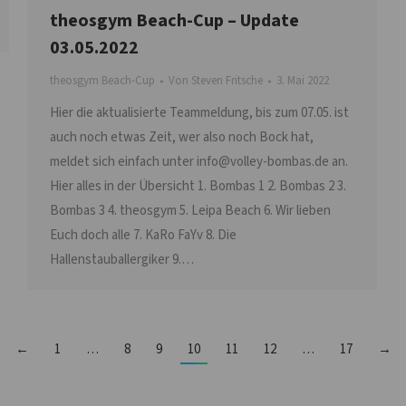
theosgym Beach-Cup – Update
03.05.2022
theosgym Beach-Cup
Von
Steven Fritsche
3. Mai 2022
Hier die aktualisierte Teammeldung, bis zum 07.05. ist
auch noch etwas Zeit, wer also noch Bock hat,
meldet sich einfach unter info@volley-bombas.de an.
Hier alles in der Übersicht 1. Bombas 1 2. Bombas 2 3.
Bombas 3 4. theosgym 5. Leipa Beach 6. Wir lieben
Euch doch alle 7. KaRo FaYv 8. Die
Hallenstauballergiker 9.…
←
1
…
8
9
10
11
12
…
17
→