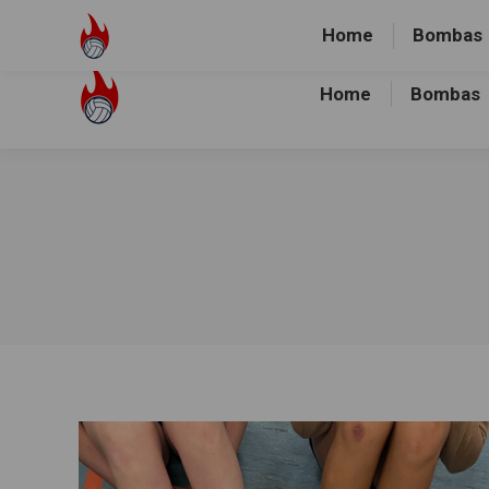
Volley-Bombas e.V.
01512-1036478
Heidewald Spo
Home
Bombas
Home
Bombas