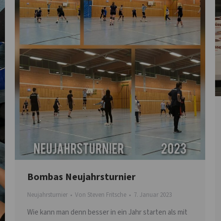
Bombas Neujahrsturnier
Neujahrsturnier
Von
Steven Fritsche
7. Januar 2023
Wie kann man denn besser in ein Jahr starten als mit