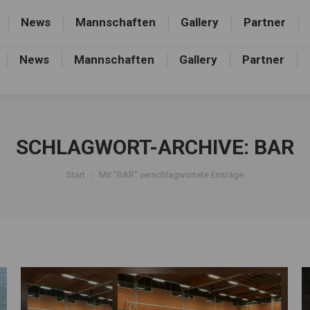
rthalle, Frankfurter Allee 44, 16227 Eberswalde-Finow
News
Mannschaften
Gallery
Partner
News
Mannschaften
Gallery
Partner
SCHLAGWORT-ARCHIVE:
BAR
Sie befinden sich hier:
Start
Mit "BAR" verschlagwortete Einträge