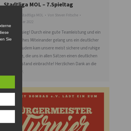
Stadtliga MOL – 7.Spieltag
Allgemein
,
Stadtliga MOL
Von
Steven Fritsche
14. November 2022
xterne
Auswärtssieg! Durch eine gute Teamleistung und ein
diese
sen Sie
harmonisches Miteinander gelang uns ein deutlicher
3:0 Sieg. Zudem kam unsere meist sichere und ruhige
Spielweise, die uns in allen Sätzen einen deutlichen
Punkteabstand einbrachte! Herzlichen Dank an die
Gastgeber.