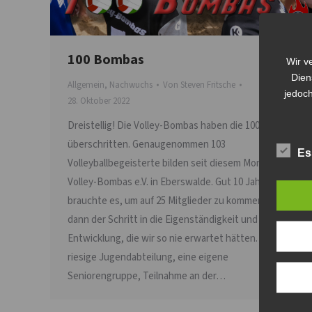
100 Bombas
Wir v
Dien
Allgemein
,
Nachwuchs
Von
Steven Fritsche
jedoch
28. Oktober 2022
Dreistellig! Die Volley-Bombas haben die 100er-Marke
überschritten. Genaugenommen 103
Es
Volleyballbegeisterte bilden seit diesem Monat den
Volley-Bombas e.V. in Eberswalde. Gut 10 Jahre
brauchte es, um auf 25 Mitglieder zu kommen. 2018
dann der Schritt in die Eigenständigkeit und eine
Entwicklung, die wir so nie erwartet hätten. Eine
riesige Jugendabteilung, eine eigene
Seniorengruppe, Teilnahme an der…