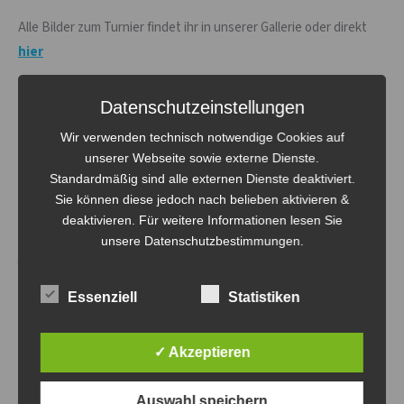
Alle Bilder zum Turnier findet ihr in unserer Gallerie oder direkt
hier
Datenschutzeinstellungen
Wir verwenden technisch notwendige Cookies auf
unserer Webseite sowie externe Dienste.
THIS POST HAS BEEN VIEWED
180
TIMES
Standardmäßig sind alle externen Dienste deaktiviert.
Sie können diese jedoch nach belieben aktivieren &
deaktivieren. Für weitere Informationen lesen Sie
unsere Datenschutzbestimmungen.
Ähnliche Beiträge
Essenziell
Statistiken
✓ Akzeptieren
Bürgermeisterturnier 2022 –
10.Bürgermeisterturnier
Auswahl speichern
AUSGEBUCHT!!!
2019