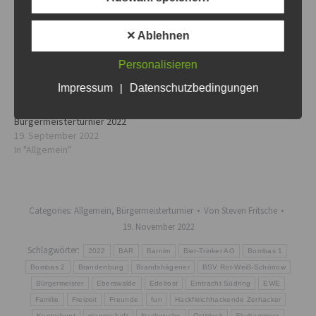
24. Oktober 2022
31. August 2019
In "Allgemein"
In "Bürgermeisterturnier"
✕ Ablehnen
Personalisieren
Impressum
|
Datenschutzbedingungen
Bürgermeisterturnier 2022
19. September 2022
In "Allgemein"
Categories:
Allgemein
,
Bürgermeisterturnier
Von
Steven Fritsche
19. November 2022
Schlagwörter:
2022
BAR
Barnim
Bier-Trinker AG
Bombas 1
Bombas 2
Brandenburg
Brandshägener
BSV Rot-Weiß-Schönow
Bürgermeister
Eberswalde
Edelrost
Eintracht Südring
EWE
Familie
Freizeit
Freunde
fun
Hackfleichhackende Zerhacker
Kunterbunt
mannschaft
Nachwuchs
Ostblock
Skyhammers