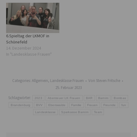
6.Spieltag der LKMOF in
Schönefeld
14. Dezember 2024
In "Landesklasse Frauen"
Categories:
Allgemein
,
Landesklasse Frauen
Von
Steven Fritsche
25. Februar 2023
Schlagwörter:
2023
Abenteuer LK Frauen
BAR
Barnim
Bombas
Brandenburg
BVV
Eberswalde
Familie
Frauen
Freunde
fun
Landesklasse
Sparkasse Barnim
Team