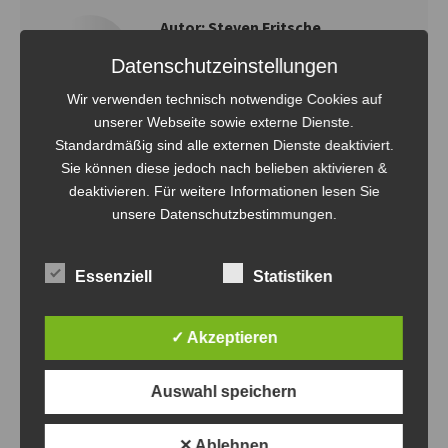
Autor:
Steven Fritsche
Datenschutzeinstellungen
Wir verwenden technisch notwendige Cookies auf
unserer Webseite sowie externe Dienste.
Standardmäßig sind alle externen Dienste deaktiviert.
Sie können diese jedoch nach belieben aktivieren &
Kommentarnavigation
deaktivieren. Für weitere Informationen lesen Sie
unsere Datenschutzbestimmungen.
ZURÜCK
Bombas-Cup 2023 – volle Hütte
Vorheriger
Beitrag:
Essenziell
Statistiken
NÄCHSTES
theosgym Beach-Cup 2023
Nächster
✓ Akzeptieren
Beitrag:
Auswahl speichern
Related Posts
✕ Ablehnen