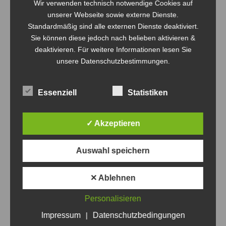
Wir verwenden technisch notwendige Cookies auf
unserer Webseite sowie externe Dienste.
Standardmäßig sind alle externen Dienste deaktiviert.
Sie können diese jedoch nach belieben aktivieren &
deaktivieren. Für weitere Informationen lesen Sie
unsere Datenschutzbestimmungen.
Bombas-Cup 2023 – es ist bald soweit
Bombas-Cup
Von
Steven Fritsche
21. März 2023
Essenziell
Statistiken
Heute möchte ich euch noch einmal alle Info´s zum
diesjährigen Bombas-Cup präsentieren. Ein Video vom
✓ Akzeptieren
letzten Jahr findet Ihr hier auf unserem YouTube
Channel. Es ist ein Mixed-Turnier, pro Team müssen
Auswahl speichern
mindestens 2 Frauen spielen und es
ist ausschließlich für Freizeitmannschaften, es können
✕ Ablehnen
bis zu 2 Spieler bzw. Spielerinnen bis Regionalliga
Personalisieren
eingesetzt werden!!! Der Turniermodus ist abhängig von
Impressum
|
Datenschutzbedingungen
der Anzahl…