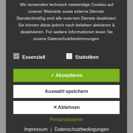
Wir verwenden technisch notwendige Cookies auf
theosgym Beach-Cup 2019 – Update
Vorheriger
unserer Webseite sowie externe Dienste.
17.03.2019
Beitrag:
Standardmäßig sind alle externen Dienste deaktiviert.
Sie können diese jedoch nach belieben aktivieren &
NÄCHSTES
deaktivieren. Für weitere Informationen lesen Sie
Quadro Mixed Turnier in Hennigsdorf –
unsere Datenschutzbestimmungen.
Nächster
17.03.2019
Beitrag:
Essenziell
Statistiken
✓ Akzeptieren
Related Posts
Auswahl speichern
Der Bombas-Cup 2026 lockt die Volleyball-
Elite in die Halle
✕ Ablehnen
14. März 2026
Personalisieren
Impressum
|
Datenschutzbedingungen