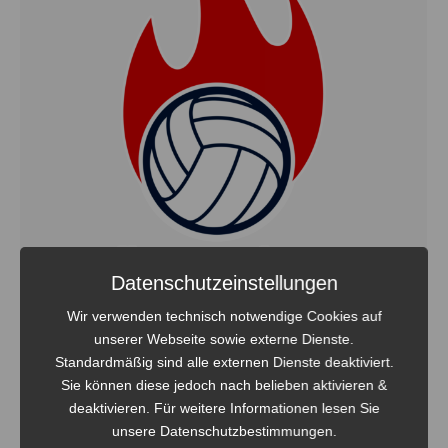
Datenschutzeinstellungen
Wir verwenden technisch notwendige Cookies auf
unserer Webseite sowie externe Dienste.
REWE-Cup 2019
Standardmäßig sind alle externen Dienste deaktiviert.
Allgemein
Sie können diese jedoch nach belieben aktivieren &
Von
Steven Fritsche
30. Oktober 2019
deaktivieren. Für weitere Informationen lesen Sie
Ein guter 4.Platz beim 12.REWE-Cup in Schönow. Vielen
unsere Datenschutzbestimmungen.