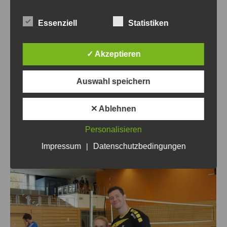
Dank an die Veranstalter. Ergebnisübersicht Volley-
Bombas – Walenky 15: 0 15: 0 Grün-Weiß-Ahrensfelde –
Essenziell
Statistiken
Roadrunners 5:22 7:18 SfC Leipzig – PCK Schwedt
14:15 8:16 Wartenberger SV – RuBoys 18:11 18: 9 Rot-
Weiß Schönow – Grün-Weiß-Ahrensfelde 22: 9 16:14
✓ Akzeptieren
PCK Schwedt – Volley-Bombas 14:10 19: 6 Roadrunners –
Wartenberger SV 14:16 10:12 RuBoys – SfC Leipzig
Auswahl speichern
13:17 8:20 Walenky – PCK Schwedt 10:21 13:21
Wartenberger SV – Rot-Weiß Schönow 15:13 13:16
✕ Ablehnen
Volley-Bombas –…
Personalisieren
Impressum
|
Datenschutzbedingungen