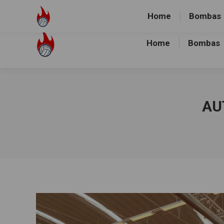
Volley-Bombas e.V.
01512-1036478
Heidewald Spo
Home
Bombas
Home
Bombas
AU