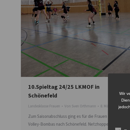
10.Spieltag 24/25 LKMOF in
Wir v
Schönefeld
Dien
Landesklasse Frauen
Von
Sven Orthmann
8. März 2025
jedoch
Zum Saisonabschluss ging es für die Frauen der
Volley-Bombas nach Schönefeld. Netzhoppers KWh