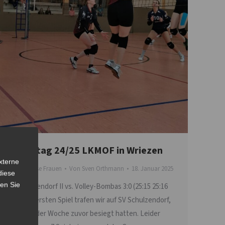
3.Spieltag 24/25 LKMOF in Wriezen
xterne
Landesklasse Frauen
Von
Sven Orthmann
18. Januar 2025
diese
sen Sie
SV Schulzendorf II vs. Volley-Bombas 3:0 (25:15 25:16
25:18) Im ersten Spiel trafen wir auf SV Schulzendorf,
die wir in der Woche zuvor besiegt hatten. Leider