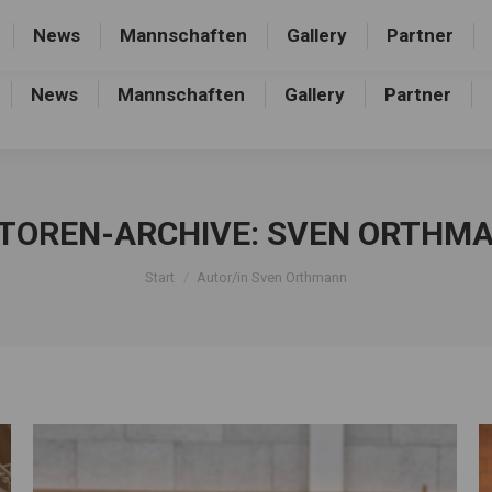
rthalle, Frankfurter Allee 44, 16227 Eberswalde-Finow
News
Mannschaften
Gallery
Partner
News
Mannschaften
Gallery
Partner
TOREN-ARCHIVE:
SVEN ORTHM
Sie befinden sich hier:
Start
Autor/in Sven Orthmann