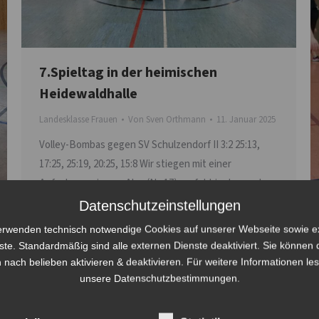
7.Spieltag in der heimischen
Heidewaldhalle
Landesklasse Frauen
Von
Sven Orthmann
11. Januar 2025
Volley-Bombas gegen SV Schulzendorf II 3:2 25:13,
17:25, 25:19, 20:25, 15:8 Wir stiegen mit einer
Aufgabenserie von Alex (Nr. 17) perfekt in den ersten
Satz ein. Mit diesem Punktepuffer (8 Punkte) und
Datenschutzeinstellungen
einer guten Stimmung gewannen wir den ersten Satz.
erwenden technisch notwendige Cookies auf unserer Webseite sowie e
Im zweiten Satz konnten die Gegner einen
ste. Standardmäßig sind alle externen Dienste deaktiviert. Sie können 
Punktevorsprung aufbauen, den wir leider nicht mehr
 nach belieben aktivieren & deaktivieren. Für weitere Informationen le
aufholen…
unsere Datenschutzbestimmungen.