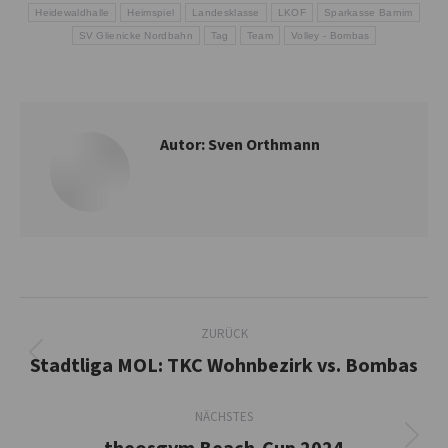
Heidewaldhalle
Heimspiel
Landesklasse
LKOF
Sparkasse Barnim
SV Glienicke Nordbahn
Tag
Team
Volley - Bombas
Autor:
Sven Orthmann
Kommentarnavigation
ZURÜCK
Stadtliga MOL: TKC Wohnbezirk vs. Bombas
Vorheriger
Beitrag:
NÄCHSTES
Nächster