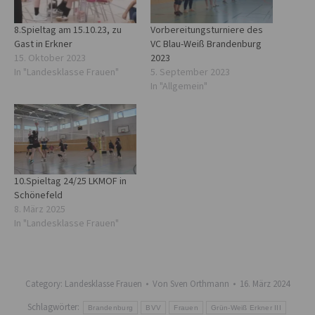
8.Spieltag am 15.10.23, zu
Vorbereitungsturniere des
Gast in Erkner
VC Blau-Weiß Brandenburg
15. Oktober 2023
2023
In "Landesklasse Frauen"
5. September 2023
In "Allgemein"
10.Spieltag 24/25 LKMOF in
Schönefeld
8. März 2025
In "Landesklasse Frauen"
Category:
Landesklasse Frauen
Von
Sven Orthmann
16. März 2024
Schlagwörter:
Brandenburg
BVV
Frauen
Grün-Weiß Erkner III