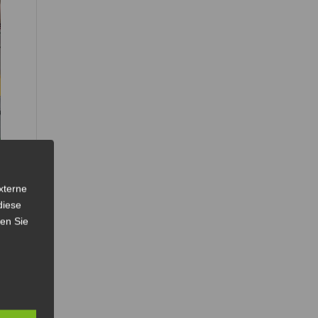
xterne
diese
sen Sie