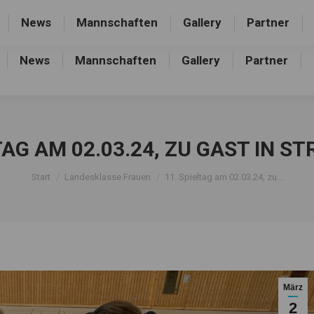
rthalle, Frankfurter Allee 44, 16227 Eberswalde-Finow
News
Mannschaften
Gallery
Partner
News
Mannschaften
Gallery
Partner
TAG AM 02.03.24, ZU GAST IN 
Sie befinden sich hier:
Start
Landesklasse Frauen
11. Spieltag am 02.03.24, zu…
März
2