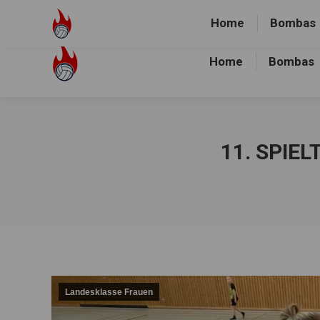
Volley-Bombas e.V.
01512-1036478
Heidewald Spo
Home
Bombas
Home
Bombas
11. SPIEL
Landesklasse Frauen