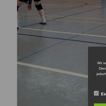
Wir v
Dien
jedoch
Es