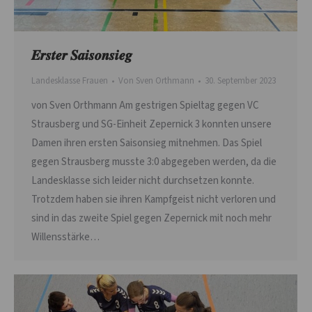
𝑬𝒓𝒔𝒕𝒆𝒓 𝑺𝒂𝒊𝒔𝒐𝒏𝒔𝒊𝒆𝒈
Landesklasse Frauen
Von
Sven Orthmann
30. September 2023
von Sven Orthmann Am gestrigen Spieltag gegen VC
Strausberg und SG-Einheit Zepernick 3 konnten unsere
Damen ihren ersten Saisonsieg mitnehmen. Das Spiel
gegen Strausberg musste 3:0 abgegeben werden, da die
Landesklasse sich leider nicht durchsetzen konnte.
Trotzdem haben sie ihren Kampfgeist nicht verloren und
sind in das zweite Spiel gegen Zepernick mit noch mehr
Willensstärke…