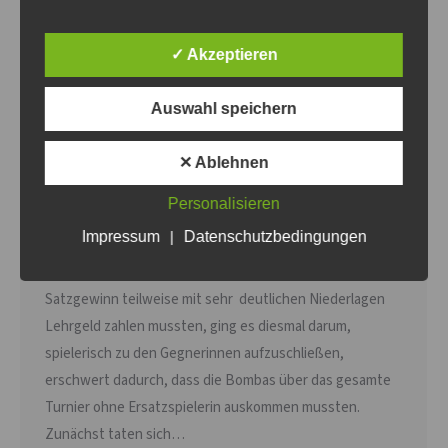
✓ Akzeptieren
Auswahl speichern
U18w lässt erste Fortschritte erkennen
✕ Ablehnen
Nachwuchs
,
U18w
Von
Thomas Thurow
1. Dezember 2024
Personalisieren
Am 01.12.2024 wurde die 3. Qualifikationsrunde der
Impressum
|
Datenschutzbedingungen
Nachwuchsdamen in Wildau ausgetragen. Nachdem die
Mädchen in den ersten beiden Runden ohne einen
Satzgewinn teilweise mit sehr deutlichen Niederlagen
Lehrgeld zahlen mussten, ging es diesmal darum,
spielerisch zu den Gegnerinnen aufzuschließen,
erschwert dadurch, dass die Bombas über das gesamte
Turnier ohne Ersatzspielerin auskommen mussten.
Zunächst taten sich…