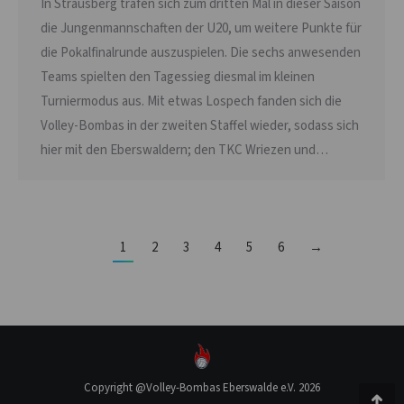
In Strausberg trafen sich zum dritten Mal in dieser Saison
die Jungenmannschaften der U20, um weitere Punkte für
die Pokalfinalrunde auszuspielen. Die sechs anwesenden
Teams spielten den Tagessieg diesmal im kleinen
Turniermodus aus. Mit etwas Lospech fanden sich die
Volley-Bombas in der zweiten Staffel wieder, sodass sich
hier mit den Eberswaldern; den TKC Wriezen und…
1
2
3
4
5
6
→
Copyright @Volley-Bombas Eberswalde e.V. 2026