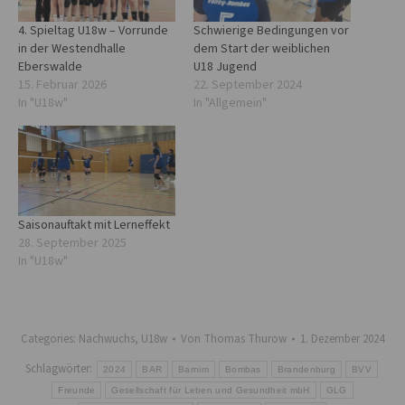
4. Spieltag U18w – Vorrunde
Schwierige Bedingungen vor
in der Westendhalle
dem Start der weiblichen
Eberswalde
U18 Jugend
15. Februar 2026
22. September 2024
In "U18w"
In "Allgemein"
Saisonauftakt mit Lerneffekt
28. September 2025
In "U18w"
Categories:
Nachwuchs
,
U18w
Von
Thomas Thurow
1. Dezember 2024
Schlagwörter:
2024
BAR
Barnim
Bombas
Brandenburg
BVV
Freunde
Gesellschaft für Leben und Gesundheit mbH
GLG