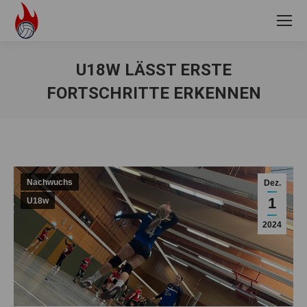
U18W LÄSST ERSTE
FORTSCHRITTE ERKENNEN
Sie befinden sich hier:
Nachwuchs
Dez.
1
U18w
2024