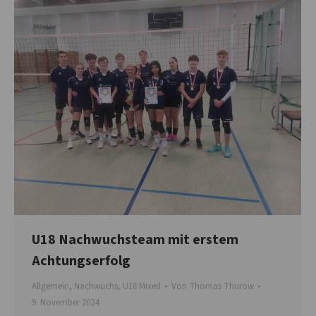
U18 Nachwuchsteam mit erstem
Achtungserfolg
Allgemein
,
Nachwuchs
,
U18 Mixed
Von
Thomas Thurow
9. November 2024