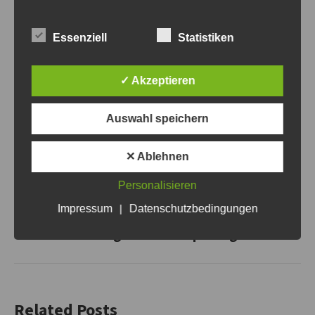
Autor:
Steven Fritsche
Essenziell
Statistiken
✓ Akzeptieren
Auswahl speichern
Kommentarnavigation
ZURÜCK
✕ Ablehnen
Bürgermeisterturnier 2022 – AUSGEBUCHT!!!
Vorheriger
Personalisieren
Beitrag:
Impressum
|
Datenschutzbedingungen
NÄCHSTES
Stadliga MOL – 6.Spieltag
Nächster
Beitrag:
Related Posts