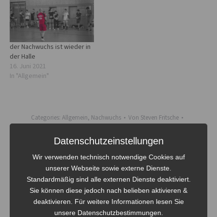
der Nachwuchs ist wieder in
der Halle
16. Juni 2021
In "Allgemein"
Categories:
Allgemein
,
Nachwuchs
Von
Steven Fritsche
28. Oktober 2022
Datenschutzeinstellungen
Schlagwörter:
2022
BAR
Barnim
Beach Volleyball
Bombas
Wir verwenden technisch notwendige Cookies auf
Brandenburg
Eberswalde
EWE
Familie
Freizeit
Freunde
fun
unserer Webseite sowie externe Dienste.
mannschaft
Nachwuchs
seezeit-Resort am Werbellinsee
Standardmäßig sind alle externen Dienste deaktiviert.
Sparkasse Barnim
Turnier
Volley - Bombas e.V.
Sie können diese jedoch nach belieben aktivieren &
deaktivieren. Für weitere Informationen lesen Sie
unsere Datenschutzbestimmungen.