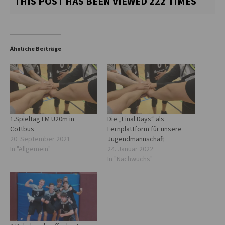
THIS POST HAS BEEN VIEWED
222
TIMES
Ähnliche Beiträge
1.Spieltag LM U20m in
Die „Final Days“ als
Cottbus
Lernplattform für unsere
20. September 2021
Jugendmannschaft
In "Allgemein"
24. Januar 2022
In "Nachwuchs"