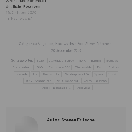
2.Pokalrunde offenbart
deutliche Reserven
15. Oktober 2023
In "Nachwuchs"
Categories:
Allgemein
,
Nachwuchs
Von
Steven Fritsche
28. September 2020
Schlagwörter:
2020
Autohaus Schley
BAR
Barnim
Bombas
Brandenburg
BVV
Cottbusser VV
Eberswalde
Ford
Freizeit
Freunde
fun
Nachwuchs
Netzhoppers KW
Spass
Sport
TSGL Schöneiche
VC Strausberg
Volley - Bombas
Volley - Bombas e.V.
Volleyball
Autor:
Steven Fritsche