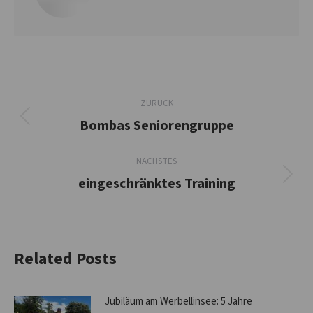
Kommentarnavigation
ZURÜCK
Bombas Seniorengruppe
Vorheriger
Beitrag:
NÄCHSTES
eingeschränktes Training
Nächster
Beitrag:
Related Posts
Jubiläum am Werbellinsee: 5 Jahre