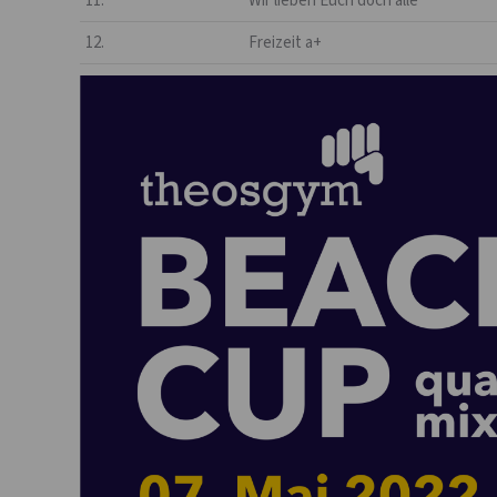
11.
Wir lieben Euch doch alle
12.
Freizeit a+