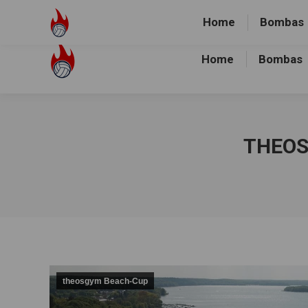
Volley-Bombas e.V.
01512-1036478
Heidewald Spo
Home
Bombas
Home
Bombas
THEOS
theosgym Beach-Cup