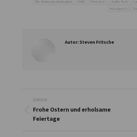
Die Hallenstauballergiker
EWE
Freizeit A+
KaRo FaYv
L
theosgym 2
Tu
Autor:
Steven Fritsche
Kommentarnavigation
ZURÜCK
Frohe Ostern und erholsame
Vorheriger
Feiertage
Beitrag: