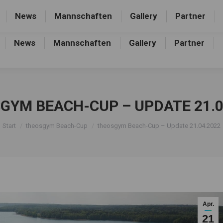
rthalle, Frankfurter Allee 44, 16227 Eberswalde-Finow
News
Mannschaften
Gallery
Partner
News
Mannschaften
Gallery
Partner
GYM BEACH-CUP – UPDATE 21.0
Sie befinden sich hier:
Start
theosgym Beach-Cup
theosgym Beach-Cup – Update 21.04.2022
Apr.
21