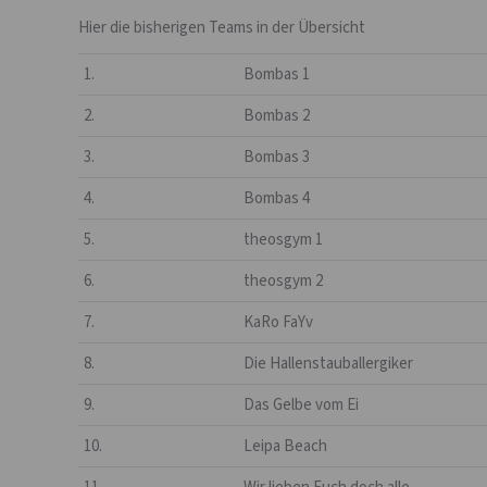
Hier die bisherigen Teams in der Übersicht
1.
Bombas 1
2.
Bombas 2
3.
Bombas 3
4.
Bombas 4
5.
theosgym 1
6.
theosgym 2
7.
KaRo FaYv
8.
Die Hallenstauballergiker
9.
Das Gelbe vom Ei
10.
Leipa Beach