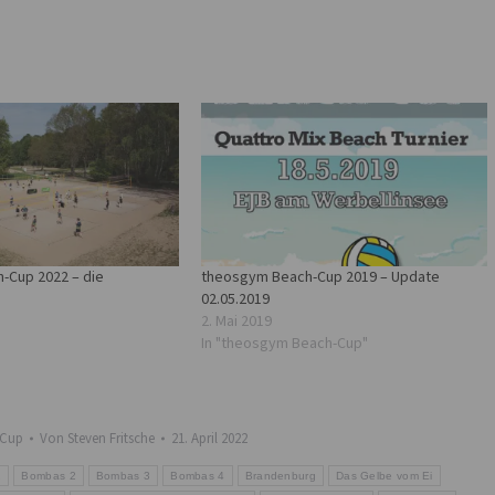
-Cup 2022 – die
theosgym Beach-Cup 2019 – Update
02.05.2019
2. Mai 2019
In "theosgym Beach-Cup"
-Cup
Von
Steven Fritsche
21. April 2022
1
Bombas 2
Bombas 3
Bombas 4
Brandenburg
Das Gelbe vom Ei