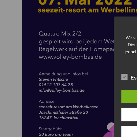
Wir v
Dien
jedoch
Es