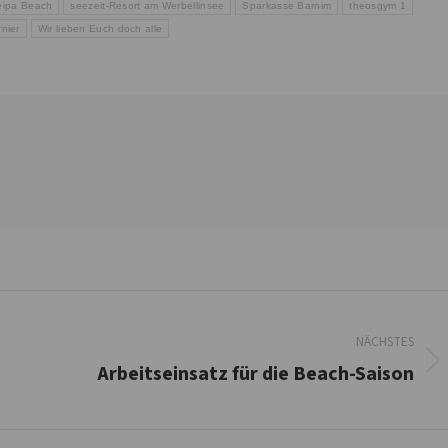
eipa Beach
seezeit-Resort am Werbellinsee
Sparkasse Barnim
theosgym 1
rnier
Wir lieben Euch doch alle
NÄCHSTES
Arbeitseinsatz für die Beach-Saison
Nächster
Beitrag: