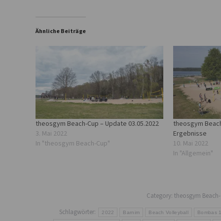
Ähnliche Beiträge
theosgym Beach-Cup – Update 03.05.2022
theosgym Beach
3. Mai 2022
Ergebnisse
In "theosgym Beach-Cup"
10. Mai 2022
In "Allgemein"
Category:
theosgym Beach
Schlagwörter:
2022
Barnim
Beach Volleyball
Bombas 