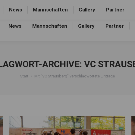
rthalle, Frankfurter Allee 44, 16227 Eberswalde-Finow
News
Mannschaften
Gallery
Partner
News
Mannschaften
Gallery
Partner
LAGWORT-ARCHIVE:
VC STRAUS
Sie befinden sich hier:
Start
Mit "VC Strausberg" verschlagwortete Einträge