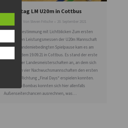
1.Spieltag LM U20m in Cottbus
Allgemein
Von
Steven Fritsche
20. September 2021
Standortbestimmung mit Lichtblicken Zum ersten
ernsthaften Leistungsmessen der U20m Mannschaft
seit der pandemiebedingten Spielpause kam es am
Sonntag, dem 19.09.21 in Cottbus. Es stand der erste
Spieltag der Landesmeisterschaften an, an dem sich
die besten vier Nachwuchsmannschaften den ersten
Schritt in Richtung „Final Days“ erspielen konnten.
Die Volley-Bombas konnten sich hier allenfalls
Außenseiterchancen ausrechnen, was…