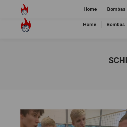
Volley-Bombas e.V.
01512-1036478
Heidewald Spo
Home
Bombas
Home
Bombas
SCH