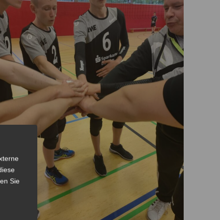
xterne
diese
sen Sie