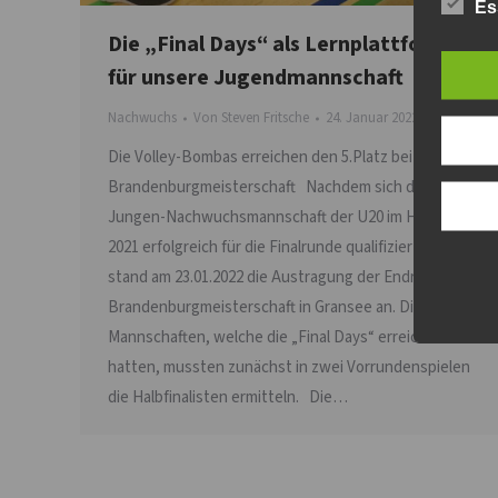
Es
Die „Final Days“ als Lernplattform
für unsere Jugendmannschaft
Nachwuchs
Von
Steven Fritsche
24. Januar 2022
Die Volley-Bombas erreichen den 5.Platz bei der
Brandenburgmeisterschaft Nachdem sich die
Jungen-Nachwuchsmannschaft der U20 im Herbst
2021 erfolgreich für die Finalrunde qualifiziert hatten,
stand am 23.01.2022 die Austragung der Endrunde der
Brandenburgmeisterschaft in Gransee an. Die sechs
Mannschaften, welche die „Final Days“ erreicht
hatten, mussten zunächst in zwei Vorrundenspielen
die Halbfinalisten ermitteln. Die…