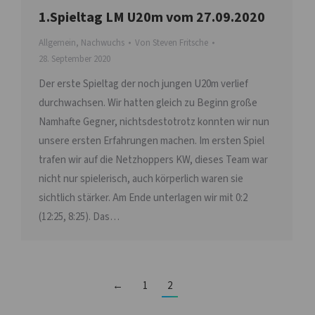
1.Spieltag LM U20m vom 27.09.2020
Allgemein
,
Nachwuchs
Von
Steven Fritsche
28. September 2020
Der erste Spieltag der noch jungen U20m verlief
durchwachsen. Wir hatten gleich zu Beginn große
Namhafte Gegner, nichtsdestotrotz konnten wir nun
unsere ersten Erfahrungen machen. Im ersten Spiel
trafen wir auf die Netzhoppers KW, dieses Team war
nicht nur spielerisch, auch körperlich waren sie
sichtlich stärker. Am Ende unterlagen wir mit 0:2
(12:25, 8:25). Das…
←
1
2