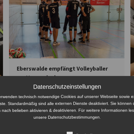
Eberswalde empfängt Volleyballer
zur Vorrunde der
Jugendlandesmeisterschaften
Datenschutzeinstellungen
erwenden technisch notwendige Cookies auf unserer Webseite sowie e
Allgemein
,
Nachwuchs
Von
Steven Fritsche
ste. Standardmäßig sind alle externen Dienste deaktiviert. Sie können 
1. November 2021
 nach belieben aktivieren & deaktivieren. Für weitere Informationen le
Pflichtaufgaben erfüllt Die zweite Runde der
unsere Datenschutzbestimmungen.
Landesmeisterschaften der U20m wurde am
31.10.2021 in Eberswalde ausgetragen. Die Jungen der