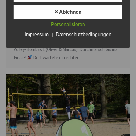
Was für ein Turniertag!
Beim 1. Beachvolleyballturnier
✕ Ablehnen
des VC Angermünde am wunderschönen Wolletzsee ging
Personalisieren
es für 12 Teams heiß her. Hechtsprünge, Traumwetter
und Beachvolleyball auf Top-Niveau! Wir waren mit zwei
Impressum
|
Datenschutzbedingungen
Teams am Start und haben den Sand brennen lassen:
Volley-Bombas 1 (Oliver & Marcus): Durchmarsch bis ins
Finale!
Dort wartete ein echter…