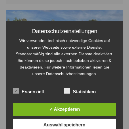
Datenschutzeinstellungen
Wir verwenden technisch notwendige Cookies auf
unserer Webseite sowie externe Dienste.
Standardmäßig sind alle externen Dienste deaktiviert.
Sie können diese jedoch nach belieben aktivieren &
deaktivieren. Für weitere Informationen lesen Sie
unsere Datenschutzbestimmungen.
Essenziell
Statistiken
Showdown am Wolletzsee: Die
✓ Akzeptieren
Volley-Bombas holen Silber!
Auswahl speichern
Beach
Von
Oliver Eich
24. Mai 2026