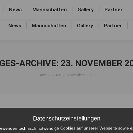
rthalle, Frankfurter Allee 44, 16227 Eberswalde-Finow
News
Mannschaften
Gallery
Partner
News
Mannschaften
Gallery
Partner
GES-ARCHIVE:
23. NOVEMBER 2
Sie befinden sich hier:
Start
2025
November
23
Datenschutzeinstellungen
erwenden technisch notwendige Cookies auf unserer Webseite sowie e