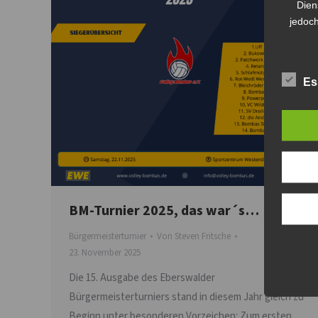
Dien
jedoch
Es
BM-Turnier 2025, das war´s…
Bürgermeisterturnier
Von
Steven Fritsche
23. November 2025
Die 15. Ausgabe des Eberswalder
Bürgermeisterturniers stand in diesem Jahr gleich zu
Beginn unter besonderen Vorzeichen: Zum ersten