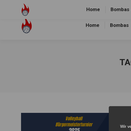
Volley-Bombas e.V.
01512-1036478
Heidewald Spo
Home
Bombas
Home
Bombas
TA
Wir v