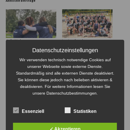
Ähnliche Beiträge
Auftritt der
Lust auf mehr…..
Nachwuchsmannschaften bei
2. August 2022
Datenschutzeinstellungen
JuDies Night
In "Allgemein"
23. September 2022
Wir verwenden technisch notwendige Cookies auf
In "Allgemein"
unserer Webseite sowie externe Dienste.
Standardmäßig sind alle externen Dienste deaktiviert.
Sie können diese jedoch nach belieben aktivieren &
deaktivieren. Für weitere Informationen lesen Sie
unsere Datenschutzbestimmungen.
Empor Brandenburg lud zum
Turnier
Essenziell
Statistiken
10. Juni 2023
In "Allgemein"
✓ Akzeptieren