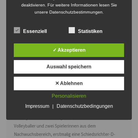
deaktivieren. Für weitere Informationen lesen Sie
unsere Datenschutzbestimmungen.
Essenziell
Statistiken
Regelkunde und Erwerb der
✓ Akzeptieren
Schiedsrichter D-Lizenz
Allgemein
Von
Steven Fritsche
12. Juni 2022
Auswahl speichern
Am 11.06.2022 sind ein Dutzend Mitglieder des Volley-
✕ Ablehnen
Bombas e. V. angetreten, um sich regeltechnisch für die
neue Spielsaison fit zu machen, vor allem aber auch, um
Personalisieren
dem Refereemangel im Verein entgegenzuwirken.
Impressum
|
Datenschutzbedingungen
Hierbei konnte ein Mitglied seine Schiedsrichterlizenz
verlängern und zehn Mitglieder, darunter fünf
Volleyballer und zwei Spielerinnen aus dem
Nachwuchsbereich, erstmalig eine Schiedsrichter-D-