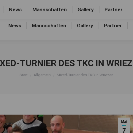
rthalle, Frankfurter Allee 44, 16227 Eberswalde-Finow
News
Mannschaften
Gallery
Partner
News
Mannschaften
Gallery
Partner
XED-TURNIER DES TKC IN WRIE
Sie befinden sich hier:
Start
Allgemein
Mixed-Turnier des TKC in Wriezen
Mai
7