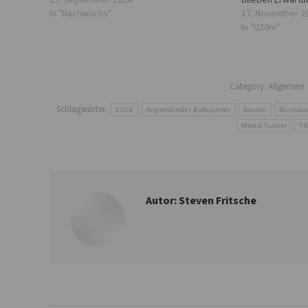
15. September 2024
blieben Erwartu
In "Nachwuchs"
17. November 2
In "U20m"
Category:
Allgemein
Schlagwörter:
2019
Angermünder Ballsportler
Barnim
Blockwü
Mixed-Turnier
TK
Autor:
Steven Fritsche