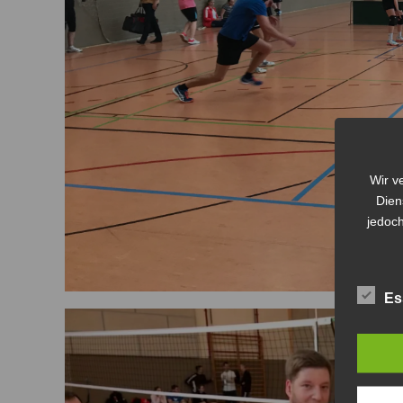
Wir v
Dien
jedoch
Es