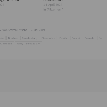
ngen unerfüllt
Landespokals
024
14. April 2024
In "Allgemein"
Von
Steven Fritsche
7. Mai 2019
rste
Bombas
Brandenburg
Eberswalde
Familie
Freizeit
Freunde
fun
C Wriezen
Volley - Bombas e.V.