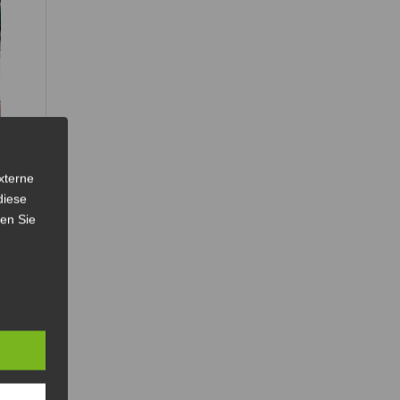
xterne
diese
sen Sie