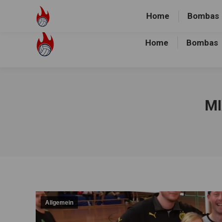
Volley-Bombas e.V.
01512-1036478
Heidewald Spo
Home
Bombas
Home
Bombas
MI
Allgemein