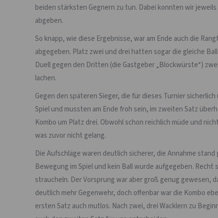
beiden stärksten Gegnern zu tun. Dabei konnten wir jeweil
abgeben.
So knapp, wie diese Ergebnisse, war am Ende auch die Rangfo
abgegeben. Platz zwei und drei hatten sogar die gleiche Ball
Duell gegen den Dritten (die Gastgeber „Blockwürste“) zwei 
lachen.
Gegen den späteren Sieger, die für dieses Turnier sicherlich
Spiel und mussten am Ende froh sein, im zweiten Satz über
Kombo um Platz drei. Obwohl schon reichlich müde und nicht 
was zuvor nicht gelang.
Die Aufschläge waren deutlich sicherer, die Annahme stand gu
Bewegung im Spiel und kein Ball wurde aufgegeben. Recht sc
straucheln. Der Vorsprung war aber groß genug gewesen, das
deutlich mehr Gegenwehr, doch offenbar war die Kombo ebe
ersten Satz auch mutlos. Nach zwei, drei Wacklern zu Beginn