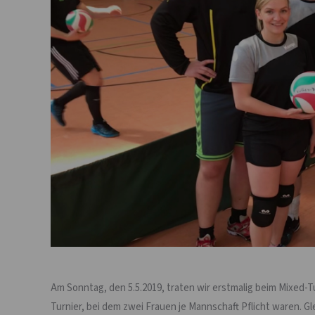
Am Sonntag, den 5.5.2019, traten wir erstmalig beim Mixed-T
Turnier, bei dem zwei Frauen je Mannschaft Pflicht waren. G