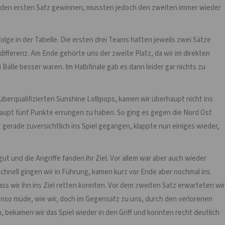
s den ersten Satz gewinnen, mussten jedoch den zweiten immer wieder
lge in der Tabelle. Die ersten drei Teams hatten jeweils zwei Sätze
differenz. Am Ende gehörte uns der zweite Platz, da wir im direkten
Bälle besser waren. Im Halbfinale gab es dann leider gar nichts zu
 überqualifizierten Sunshine Lollipops, kamen wir überhaupt nicht ins
haupt fünf Punkte errungen zu haben. So ging es gegen die Nord Ost
gerade zuversichtlich ins Spiel gegangen, klappte nun einiges wieder,
t und die Angriffe fanden ihr Ziel. Vor allem war aber auch wieder
hnell gingen wir in Führung, kamen kurz vor Ende aber nochmal ins
s wir ihn ins Ziel retten konnten. Vor dem zweiten Satz erwarteten wir
nso müde, wie wir, doch im Gegensatz zu uns, durch den verlorenen
, bekamen wir das Spiel wieder in den Griff und konnten recht deutlich