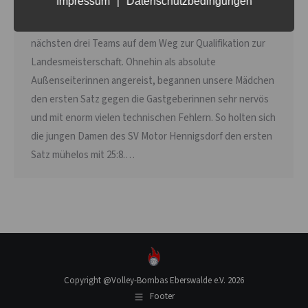
Nachwuchs
,
U18w
Von
Thomas Thurow
10. November 2024
Impressum
|
Datenschutzbedingungen
Am 10.11.2024 erwarteten uns in Hennigsdorf die
nächsten drei Teams auf dem Weg zur Qualifikation zur
Landesmeisterschaft. Ohnehin als absolute
Außenseiterinnen angereist, begannen unsere Mädchen
den ersten Satz gegen die Gastgeberinnen sehr nervös
und mit enorm vielen technischen Fehlern. So holten sich
die jungen Damen des SV Motor Hennigsdorf den ersten
Satz mühelos mit 25:8.…
Copyright @Volley-Bombas Eberswalde e.V. 2026
Footer