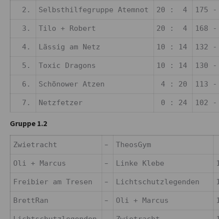
2.
Selbsthilfegruppe Atemnot
20 : 4
175 -
3.
Tilo + Robert
20 : 4
168 -
4.
Lässig am Netz
10 : 14
132 -
5.
Toxic Dragons
10 : 14
130 -
6.
Schönower Atzen
4 : 20
113 -
7.
Netzfetzer
0 : 24
102 -
Gruppe 1.2
–
Zwietracht
TheosGym
–
Oli + Marcus
Linke Klebe
–
Freibier am Tresen
Lichtschutzlegenden
–
BrettRan
Oli + Marcus