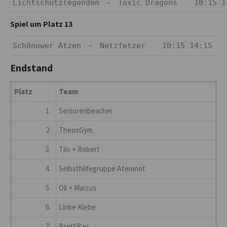
–
Lichtschutzlegenden
Toxic Dragons
10:15 1
Spiel um Platz 13
–
Schönower Atzen
Netzfetzer
10:15 14:15
Endstand
Platz
Team
1.
Seniorenbeacher
2.
TheosGym
3.
Tilo + Robert
4.
Selbsthilfegruppe Atemnot
5.
Oli + Marcus
6.
Linke Klebe
7.
BrettRan