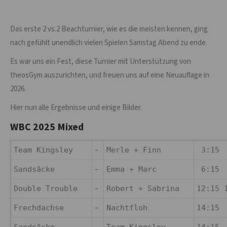
Das erste 2 vs.2 Beachturnier, wie es die meisten kennen, ging
nach gefühlt unendlich vielen Spielen Samstag Abend zu ende.
Es war uns ein Fest, diese Turnier mit Unterstützung von
theosGym auszurichten, und freuen uns auf eine Neuauflage in
2026.
Hier nun alle Ergebnisse und einige Bilder.
WBC 2025 Mixed
–
Team Kingsley
Merle + Finn
3:15 
–
Sandsäcke
Emma + Marc
6:15 
–
Double Trouble
Robert + Sabrina
12:15 
–
Frechdachse
Nachtfloh
14:15 