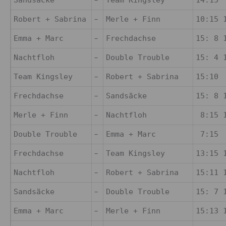
–
Sandsäcke
Team Kingsley
14:15 
–
Robert + Sabrina
Merle + Finn
10:15 
–
Emma + Marc
Frechdachse
15: 8 
–
Nachtfloh
Double Trouble
15: 4 
–
Team Kingsley
Robert + Sabrina
15:10 
–
Frechdachse
Sandsäcke
15: 8 
–
Merle + Finn
Nachtfloh
8:15 1
–
Double Trouble
Emma + Marc
7:15 
–
Frechdachse
Team Kingsley
13:15 
–
Nachtfloh
Robert + Sabrina
15:11 
–
Sandsäcke
Double Trouble
15: 7 
–
Emma + Marc
Merle + Finn
15:13 