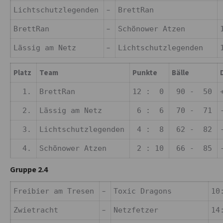
–
Lichtschutzlegenden
BrettRan
–
BrettRan
Schönower Atzen
–
Lässig am Netz
Lichtschutzlegenden
Platz
Team
Punkte
Bälle
D
1.
BrettRan
12 : 0
90 - 50
2.
Lässig am Netz
6 : 6
70 - 71
3.
Lichtschutzlegenden
4 : 8
62 - 82
4.
Schönower Atzen
2 : 10
66 - 85
Gruppe 2.4
–
Freibier am Tresen
Toxic Dragons
10
–
Zwietracht
Netzfetzer
14