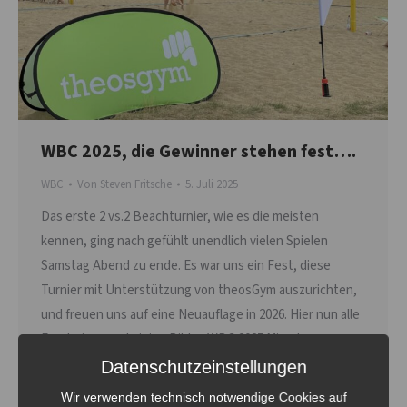
WBC 2025, die Gewinner stehen fest….
WBC
Von
Steven Fritsche
5. Juli 2025
Das erste 2 vs.2 Beachturnier, wie es die meisten
kennen, ging nach gefühlt unendlich vielen Spielen
Samstag Abend zu ende. Es war uns ein Fest, diese
Turnier mit Unterstützung von theosGym auszurichten,
und freuen uns auf eine Neuauflage in 2026. Hier nun alle
Ergebnisse und einige Bilder. WBC 2025 Mixed
Team Kingsley – Merle + Finn 3:15 8:15 Sandsäcke…
Datenschutzeinstellungen
Wir verwenden technisch notwendige Cookies auf