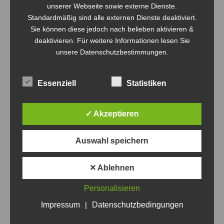
unserer Webseite sowie externe Dienste.
Standardmäßig sind alle externen Dienste deaktiviert.
Sie können diese jedoch nach belieben aktivieren &
deaktivieren. Für weitere Informationen lesen Sie
unsere Datenschutzbestimmungen.
Essenziell
Statistiken
✓ Akzeptieren
WBC 2025 – Update 30.06.2025
Auswahl speichern
WBC
Von
Steven Fritsche
30. Juni 2025
✕ Ablehnen
Hallo zusammen, noch 5 Tage bis zum Turnier und wir
haben Aufgrund einiger Absagen noch freie Plätze. Wer
Personalisieren
also mag, meldet sich einfach. Wir passen die Staffeln an,
Impressum
|
Datenschutzbedingungen
es können auch mehr als 12 Teams einer Staffel werden,