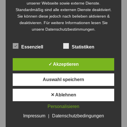
LKFM 9. Spieltag, zu Gast in Wriezen
unserer Webseite sowie externe Dienste.
Standardmäßig sind alle externen Dienste deaktiviert.
Landesklasse Frauen
Von
Sven Orthmann
20. Januar 2024
Sie können diese jedoch nach belieben aktivieren &
Bericht: Sven Orthmann Neues Jahr, neues Glück?
deaktivieren. Für weitere Informationen lesen Sie
Getreu dem Motto, „Neues Jahr, neues Glück!“ fuhren
unsere Datenschutzbestimmungen.
wir nach Wriezen und spielten auch wieder Spiel 1 und 2.
Zahlreich und motiviert starteten wir in das erste Spiel
Essenziell
Statistiken
gegen Angermünde. Ein Schlagabtausch auf Augenhöhe
mit vielen schönen Einzelaktionen und kleineren Serien
✓ Akzeptieren
auf beiden Seiten vermag dieses Spiel zu…
Auswahl speichern
✕ Ablehnen
Personalisieren
Impressum
|
Datenschutzbedingungen